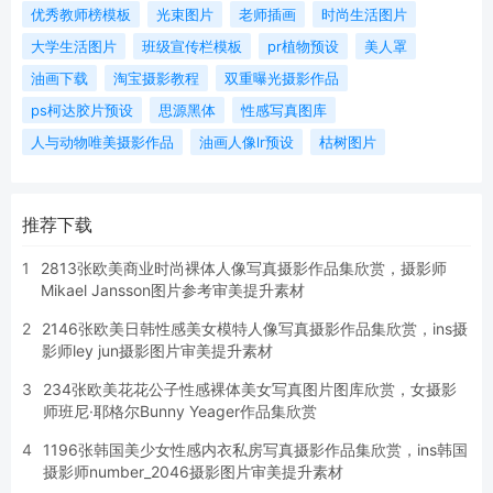
优秀教师榜模板
光束图片
老师插画
时尚生活图片
大学生活图片
班级宣传栏模板
pr植物预设
美人罩
油画下载
淘宝摄影教程
双重曝光摄影作品
ps柯达胶片预设
思源黑体
性感写真图库
人与动物唯美摄影作品
油画人像lr预设
枯树图片
推荐下载
1
2813张欧美商业时尚裸体人像写真摄影作品集欣赏，摄影师
Mikael Jansson图片参考审美提升素材
2
2146张欧美日韩性感美女模特人像写真摄影作品集欣赏，ins摄
影师ley jun摄影图片审美提升素材
3
234张欧美花花公子性感裸体美女写真图片图库欣赏，女摄影
师班尼·耶格尔Bunny Yeager作品集欣赏
4
1196张韩国美少女性感内衣私房写真摄影作品集欣赏，ins韩国
摄影师number_2046摄影图片审美提升素材