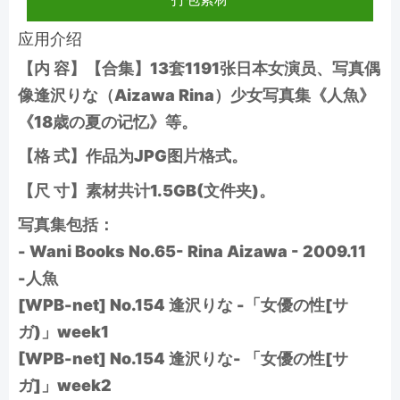
应用介绍
【内 容】【合集】13套1191张日本女演员、写真偶
像逢沢りな（Aizawa Rina）少女写真集《人魚》
《18歳の夏の记忆》等。
【格 式】作品为JPG图片格式。
【尺 寸】素材共计1.5GB(文件夹)。
写真集包括：
- Wani Books No.65- Rina Aizawa - 2009.11
-人魚
[WPB-net] No.154 逢沢りな -「女優の性[サ
ガ)」week1
[WPB-net] No.154 逢沢りな- 「女優の性[サ
ガ]」week2