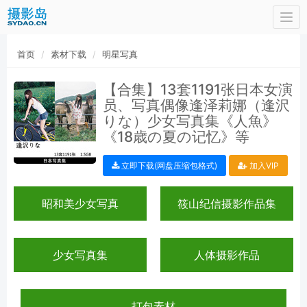
Togg
navi
首页
素材下载
明星写真
【合集】13套1191张日本女演
员、写真偶像逢泽莉娜（逢沢
りな）少女写真集《人魚》
《18歳の夏の记忆》等
立即下载(网盘压缩包格式)
加入VIP
昭和美少女写真
筱山纪信摄影作品集
少女写真集
人体摄影作品
打包素材