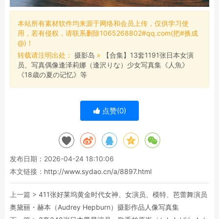
本站所有素材软件均来源于网络和会员上传，仅供学习使
用，若有侵权，请联系删除1065268802#qq.com(把#换成
@)！
转载请注明出处：
摄影岛
»
【合集】13套1191张日本女演
员、写真偶像逢泽莉娜（逢沢りな）少女写真集《人魚》
《18歳の夏の记忆》等
点赞(
0
)
发布日期：2026-04-24 18:10:06
本文链接：
http://www.sydao.cn/a/8897.html
上一篇 >
411张好莱坞黄金时代女神、女演员、模特、芭蕾舞演员
奥黛丽・赫本（Audrey Hepburn）摄影作品人像写真集