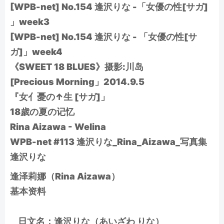
[WPB-net] No.154 逢沢りな -「女優の性[サガ]
」week3
[WPB-net] No.154 逢沢りな - 「女優の性[サ
ガ]」week4
《SWEET 18 BLUES》摄影:川岛
[Precious Morning」2014.9.5
『女亻憂の↑生 [サガ]」
18歲の夏の记忆
Rina Aizawa - Welina
WPB-net #113 逢沢りな_Rina_Aizawa_写真集
逢沢りな
逢泽莉娜（Rina Aizawa）
基本资料
日文名：逢沢りな（あいざわ りな）