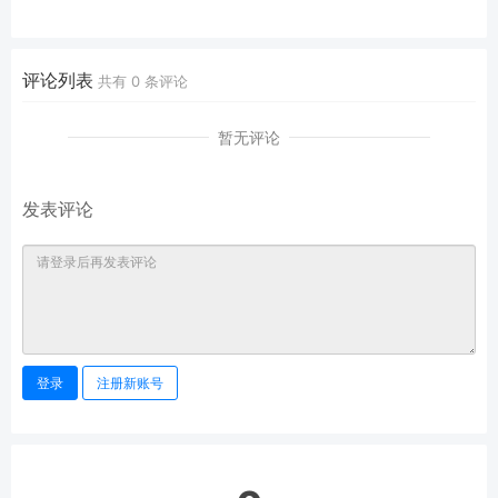
―
さやこ）
川口瑛理奈』
JK制服泳装美少女写真集桜桃書房
《CUTE》
评论列表
共有
0
条评论
暂无评论
发表评论
登录
注册新账号