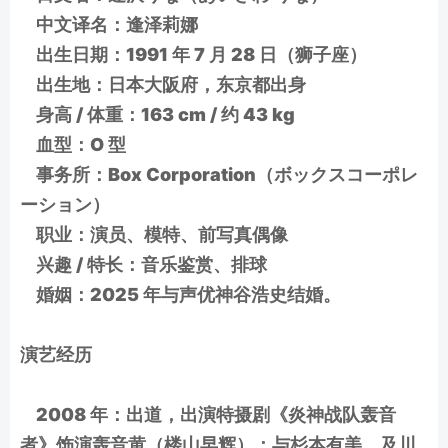
中文译名：逢泽莉娜
出生日期：1991 年 7 月 28 日（狮子座）
出生地：日本大阪府，东京都出身
身高 / 体重：163 cm / 约 43 kg
血型：O 型
事务所：Box Corporation（ボックスコーポレ
ーション）
职业：演员、模特、前写真偶像
兴趣 / 特长：音乐鉴赏、排球
婚姻：2025 年与声优神谷浩史结婚。
演艺经历
2008 年：出道，出演特摄剧《炎神战队轰音
者》饰演轰音黄（楼山早辉）；与杉本有美、及川