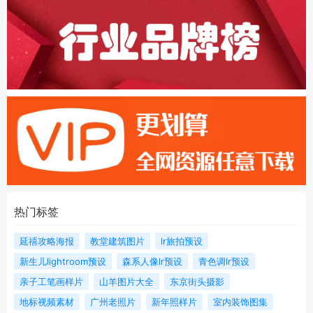
热门标签
延禧攻略海报
教堂建筑图片
lr旅拍预设
新生儿lightroom预设
森系人像lr预设
青色调lr预设
亲子工笔画样片
山羊图片大全
东京街头摄影
地标视频素材
广州老照片
新年照样片
室内装饰图集