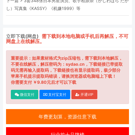
下一篇 >
3套348张日本男星演员、歌手柏原崇（かしわばら たか
し）写真集《KASSY》《机嫌1999》等
立即下载(网盘)
需下载到本地电脑或手机后再解压，不可
网盘上在线解压。
重要提示：如果素材格式为zip压缩包，需下载到本地解压，
不要在线解压，解压密码为：sydao.cn，下载链接已带提取
码无需再输入提取码，下载链接也有显示提取码，极少部分
苹果手机提示提取码错误，请换浏览器或电脑端上下载！
你需要支付 ￥9.80元后才可以下载
微信支付
支付宝支付
开通VIP
年费更划算，资源任意下载
行业前十品牌榜