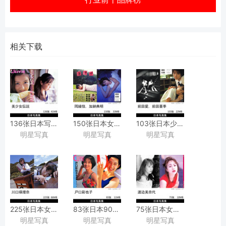
相关下载
136张日本写真偶像模特美少女女星泳装艺术写真集
150张日本女星村岡綾佳泳装内衣写真集
103张日本少女前田愛,
明星写真
明星写真
明星写真
[ワッフル
『あやか』
前田亜季复古胶片写真
Waffle
加納典明
『前田愛·
特別編集]
[竹書房]
亜季写真集
『美少女伝説』
撮影作品
1311』
[ワニブックス
[，
225张日本女星美少女川口瑛理奈写真集
83张日本90年代写真偶像戸口彩也子
75张日本女星昭和写真偶像渡
藤井春日摄影作品
明星写真
明星写真
明星写真
『瞳☆キララ
（とぐち
Watanabe黑白复古情绪性感艺术写真集图集