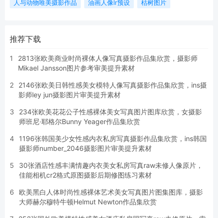
人与动物唯美摄影作品
油画人像lr预设
枯树图片
推荐下载
1
2813张欧美商业时尚裸体人像写真摄影作品集欣赏，摄影师
Mikael Jansson图片参考审美提升素材
2
2146张欧美日韩性感美女模特人像写真摄影作品集欣赏，ins摄
影师ley jun摄影图片审美提升素材
3
234张欧美花花公子性感裸体美女写真图片图库欣赏，女摄影
师班尼·耶格尔Bunny Yeager作品集欣赏
4
1196张韩国美少女性感内衣私房写真摄影作品集欣赏，ins韩国
摄影师number_2046摄影图片审美提升素材
5
30张酒店性感丰满情趣内衣美女私房写真raw未修人像原片，
佳能相机cr2格式原图摄影后期修图练习素材
6
欧美黑白人体时尚性感裸体艺术美女写真图片图集图库，摄影
大师赫尔穆特牛顿Helmut Newton作品集欣赏