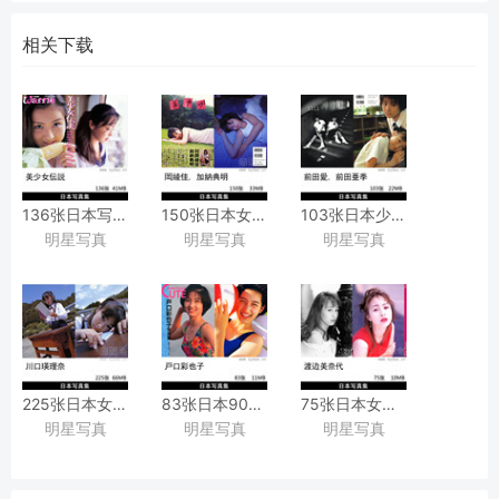
相关下载
136张日本写真偶像模特美少女女星泳装艺术写真集
150张日本女星村岡綾佳泳装内衣写真集
103张日本少女前田愛,
明星写真
明星写真
明星写真
[ワッフル
『あやか』
前田亜季复古胶片写真
Waffle
加納典明
『前田愛·
特別編集]
[竹書房]
亜季写真集
『美少女伝説』
撮影作品
1311』
[ワニブックス
[，
225张日本女星美少女川口瑛理奈写真集
83张日本90年代写真偶像戸口彩也子
75张日本女星昭和写真偶像渡
藤井春日摄影作品
明星写真
明星写真
明星写真
『瞳☆キララ
（とぐち
Watanabe黑白复古情绪性感艺术写真集图集
―
さやこ）
川口瑛理奈』
JK制服泳装美少女写真集桜桃書房