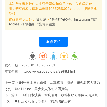
本站所有素材软件均来源于网络和会员上传，仅供学习使
用，若有侵权，请联系删除1065268802#qq.com(把#换成
@)！
转载请注明出处：
摄影岛
»
16张时尚模特、Instagram 网红
Anthea Page摄影作品写真图集
点赞(
0
)
发布日期：2026-05-16 20:22:31
本文链接：
http://www.sydao.cn/a/8988.html
上一篇 >
64张日本日系偶像、写真模特、演员、短视频艺人響乃
うた（Uta Hibino）美少女人体艺术写真集
下一篇 >
151张日本演员、写真偶像、模特柳ゆり菜内衣写真集
《Chu♥したくなるカラダ》（想亲吻的身体）