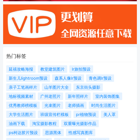
热门标签
延禧攻略海报
教堂建筑图片
lr旅拍预设
新生儿lightroom预设
森系人像lr预设
青色调lr预设
亲子工笔画样片
山羊图片大全
东京街头摄影
地标视频素材
广州老照片
新年照样片
室内装饰图集
优秀教师榜模板
光束图片
老师插画
时尚生活图片
大学生活图片
班级宣传栏模板
pr植物预设
美人罩
油画下载
淘宝摄影教程
双重曝光摄影作品
ps柯达胶片预设
思源黑体
性感写真图库