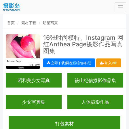
Togg
navi
首页
素材下载
明星写真
16张时尚模特、Instagram 网
红Anthea Page摄影作品写真
图集
立即下载(网盘压缩包格式)
加入VIP
昭和美少女写真
筱山纪信摄影作品集
少女写真集
人体摄影作品
打包素材