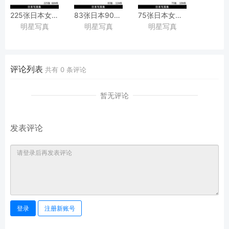
[，
225张日本女星美少女川口瑛理奈写真集
83张日本90年代写真偶像戸口彩也子
75张日本女星昭和写真偶像渡
藤井春日摄影作品
明星写真
明星写真
明星写真
『瞳☆キララ
（とぐち
Watanabe黑白复古情绪性感艺术写真集图集
―
さやこ）
川口瑛理奈』
JK制服泳装美少女写真集桜桃書房
《CUTE》
评论列表
共有
0
条评论
暂无评论
发表评论
登录
注册新账号