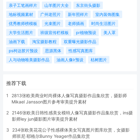
亲子工笔画样片
山羊图片大全
东京街头摄影
地标视频素材
广州老照片
新年照样片
室内装饰图集
优秀教师榜模板
光束图片
老师插画
时尚生活图片
大学生活图片
班级宣传栏模板
pr植物预设
美人罩
油画下载
淘宝摄影教程
双重曝光摄影作品
ps柯达胶片预设
思源黑体
性感写真图库
人与动物唯美摄影作品
油画人像lr预设
枯树图片
推荐下载
1
2813张欧美商业时尚裸体人像写真摄影作品集欣赏，摄影师
Mikael Jansson图片参考审美提升素材
2
2146张欧美日韩性感美女模特人像写真摄影作品集欣赏，ins摄
影师ley jun摄影图片审美提升素材
3
234张欧美花花公子性感裸体美女写真图片图库欣赏，女摄影
师班尼·耶格尔Bunny Yeager作品集欣赏