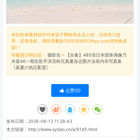
本站所有素材软件均来源于网络和会员上传，仅供学习使
用，若有侵权，请联系删除1065268802#qq.com(把#换成
@)！
转载请注明出处：
摄影岛
»
【合集】485张日本团体偶像乃
木坂46一期生歌手演员秋元真夏杂志图片泳装内衣写真集
《真夏の気圧配置》
点赞(
0
)
发布日期：2026-06-13 11:28:43
本文链接：
http://www.sydao.cn/a/9145.html