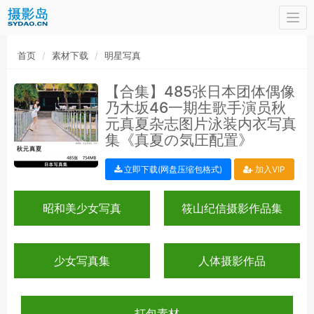
Togg
navi
首页
素材下载
明星写真
【合集】485张日本团体偶像
乃木坂46一期生歌手演员秋
元真夏杂志图片泳装内衣写真
集《真夏の気圧配置》
立即下载(网盘压缩包格式)
加入VIP
昭和美少女写真
筱山纪信摄影作品集
少女写真集
人体摄影作品
打包素材