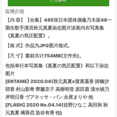
应用介绍
【内 容】【合集】485张日本团体偶像乃木坂46一
期生歌手演员秋元真夏杂志图片泳装内衣写真集
《真夏の気圧配置》。
【格 式】作品为JPG图片格式。
【尺 寸】素材共计754MB(文件夹)。
包括单行本写真集《真夏の気圧配置》和以下杂志
图片
[ENTAME] 2020.04(秋元真夏x賀喜遥香 掛橋沙
耶香 村山彩希 齊藤京子 高柳明音 原田葵 清水绫乃
岸明日香 ヴアネッサ・パン 永尾まりや 他
[FLASH] 2020 No.04.14(佐野ひなこ 高田秋 秋
元真夏 橘香恋 染谷有香 他)