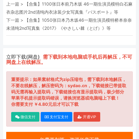
上一篇 >
【合集】1100张日本前乃木坂 46一期生演员模特白石麻
衣杂志图片2nd清纯内衣泳装少女写真集『パスポート』等
下一篇 >
【合集】1050张日本乃木坂46一期生演员模特桥本奈奈
未清纯2nd写真集《2017》《やさしい棘（とげ）》等
立即下载(网盘)
需下载到本地电脑或手机后再解压，不可
网盘上在线解压。
重要提示：如果素材格式为zip压缩包，需下载到本地解压，
不要在线解压，解压密码为：sydao.cn，下载链接已带提取
码无需再输入提取码，下载链接也有显示提取码，极少部分
苹果手机提示提取码错误，请换浏览器或电脑端上下载！
你需要支付 ￥4.80元后才可以下载
微信支付
支付宝支付
开通VIP