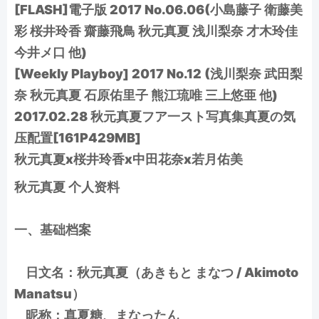
[FLASH]電子版 2017 No.06.06(小島藤子 衛藤美
彩 桜井玲香 齋藤飛鳥 秋元真夏 浅川梨奈 才木玲佳
今井メ口 他)
[Weekly Playboy] 2017 No.12 (浅川梨奈 武田梨
奈 秋元真夏 石原佑里子 熊江琉唯 三上悠亜 他)
2017.02.28 秋元真夏フア一スト写真集真夏の気
压配置[161P429MB]
秋元真夏x桜井玲香x中田花奈x若月佑美
秋元真夏 个人资料
一、基础档案
日文名：秋元真夏（あきもと まなつ / Akimoto
Manatsu）
昵称：真夏糖、まなったん