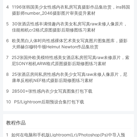
4
1196张韩国美少女性感内衣私房写真摄影作品集欣赏，ins韩国
摄影师number_2046摄影图片审美提升素材
5
30张酒店性感丰满情趣内衣美女私房写真raw未修人像原片，
佳能相机cr2格式原图摄影后期修图练习素材
6
欧美黑白人体时尚性感裸体艺术美女写真图片图集图库，摄影
大师赫尔穆特牛顿Helmut Newton作品集欣赏
7
252张国外欧美模特性感美女酒店私房照写真raw未修原片，索
尼SONY相机ARW格式原图摄影后期修图练习素材
8
25张酒店房间私房性感内衣美少女写真raw未修人像原片，尼
康单反相机NEF格式摄影后期修图练习素材
9
28500+张性感内衣少女写真图集打包下载
10
PS/Lightroom后期预设合集打包下载
教程作品
1
如何在电脑和手机版Lightroom(Lr)/Photoshop(Ps)中导入预