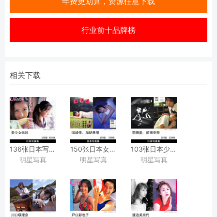
年费更划算，资源任意下载
行业前十品牌榜
相关下载
136张日本写真偶像模特美少女女星泳装艺术写真集
150张日本女星村岡綾佳泳装内衣写真集
103张日本少女前田愛,
明星写真
明星写真
明星写真
[ワッフル
『あやか』
前田亜季复古胶片写真
Waffle
加納典明
『前田愛·
特別編集]
[竹書房]
亜季写真集
『美少女伝説』
撮影作品
1311』
[ワニブックス