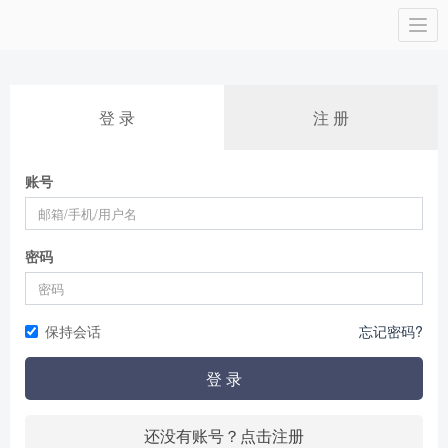
Togg
navi
登 录
注 册
账号
密码
保持会话
忘记密码?
登 录
还没有账号？点击注册