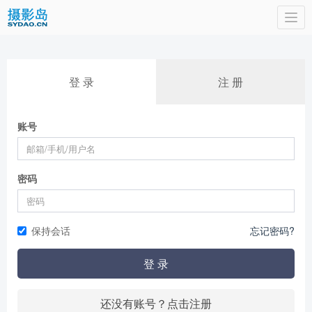
Togg
navi
登 录
注 册
账号
密码
保持会话
忘记密码?
登 录
还没有账号？点击注册