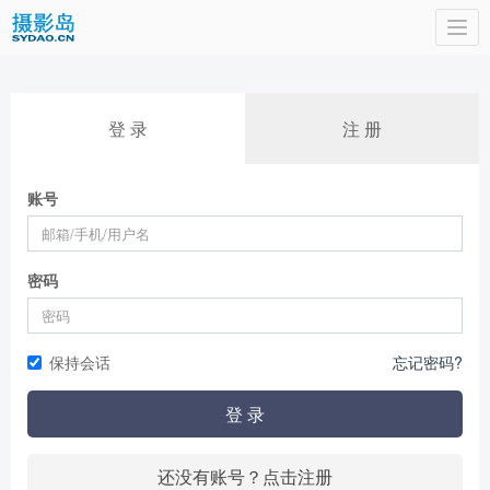
Togg
navi
登 录
注 册
账号
密码
保持会话
忘记密码?
登 录
还没有账号？点击注册