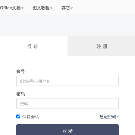
频课程
Office文档
图文教程
其它
登 录
注 册
账号
密码
保持会话
忘记密码?
登 录