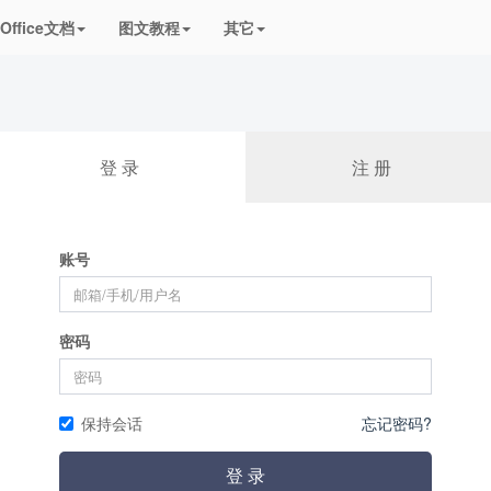
频课程
Office文档
图文教程
其它
登 录
注 册
账号
密码
保持会话
忘记密码?
登 录