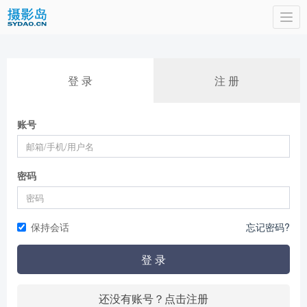
Togg
navi
登 录
注 册
账号
密码
保持会话
忘记密码?
登 录
还没有账号？点击注册