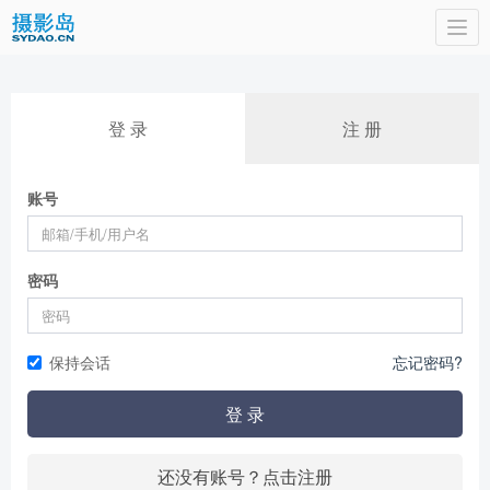
Togg
navi
登 录
注 册
账号
密码
保持会话
忘记密码?
登 录
还没有账号？点击注册