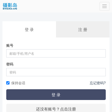
Togg
navi
登 录
注 册
账号
密码
保持会话
忘记密码?
登 录
还没有账号？点击注册