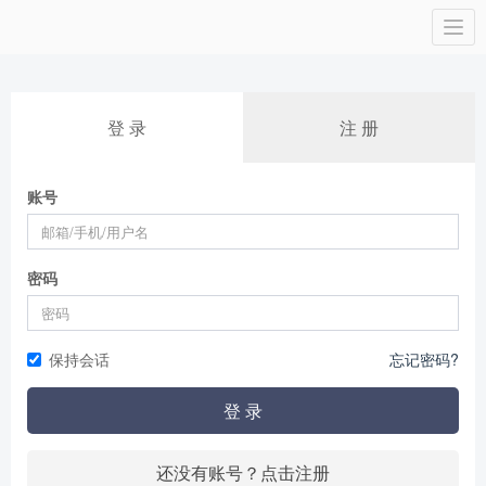
Togg
navi
登 录
注 册
账号
密码
保持会话
忘记密码?
登 录
还没有账号？点击注册