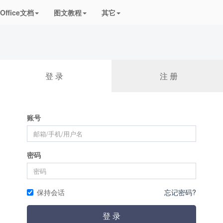
频课程
Office文档
图文教程
其它
登 录
注 册
账号
密码
保持会话
忘记密码?
登 录