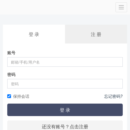
Togg
navi
登 录
注 册
账号
密码
保持会话
忘记密码?
登 录
还没有账号？点击注册