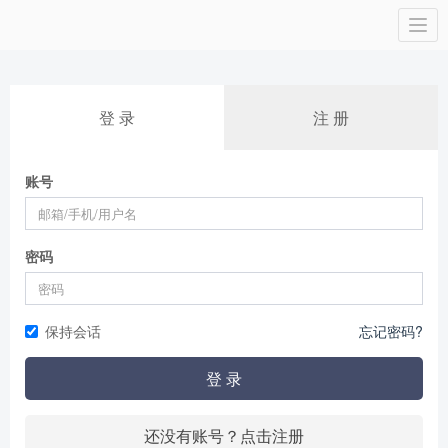
Togg
navi
登 录
注 册
账号
密码
保持会话
忘记密码?
登 录
还没有账号？点击注册