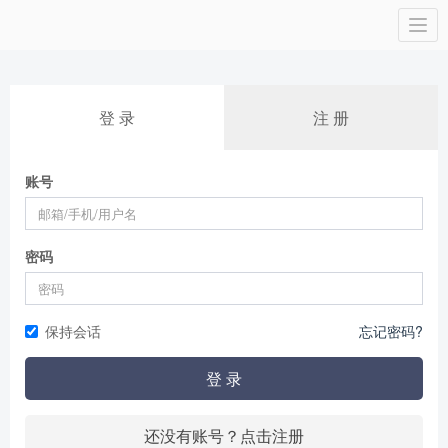
Togg
navi
登 录
注 册
账号
密码
保持会话
忘记密码?
登 录
还没有账号？点击注册