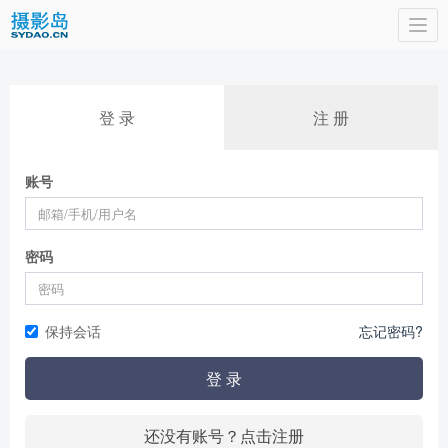
Togg
navi
登 录
注 册
账号
密码
保持会话
忘记密码?
登 录
还没有账号？点击注册