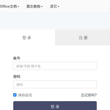
频课程
Office文档
图文教程
其它
登 录
注 册
账号
密码
保持会话
忘记密码?
登 录