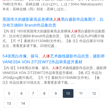
7MB(文件夹)。若林志穗（わかばやし しほ / Shiho Wakabayashi）
本名：若林志穗（同）别名：若林しほ出...
英国伟大的摄影家高反差裸体
人体
黑白摄影作品集图片，比
尔布兰德Bill Brandt作品集欣赏
【内 容】160张英国伟大的摄影家高反差裸体
人体
黑白摄影作品集图
片，比尔布兰德Bill Brandt作品集欣赏。【格 式】作品为JPG图片格
式。【尺 寸】素材共计130MB(文件夹)。【备 注】作品仅展示10张
左右，查看更多请下载。20世纪盛...
54张黑白肖像、骏马、
人体
艺术曲线摄影作品欣赏，摄影师
VANESSA VON ZITZEWITZ作品审美提升素材
【内 容】54张黑白肖像、骏马、
人体
艺术曲线摄影作品欣赏，摄影师
VANESSA VON ZITZEWITZ作品审美提升素材。 【格 式】作品为
JPG或png图片格式。 【尺 寸】素材共计169MB(文件夹)。 【备
注】作品仅展示10张左右，查看更多请下载。...
5
6
7
8
9
10
11
12
13
14