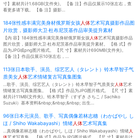
寸】素材共计1.68GB(文件夹)。 【备 注】作品仅展示10张左右，查
看更多请下载。 【备 注】摄影...
184张性感丰满完美身材俄罗斯女孩
人体
艺术写真摄影作品图
片欣赏，摄影师大卫·杜布尼茨基作品审美提升素材
【内 容】184张性感丰满完美身材俄罗斯女孩
人体
艺术写真摄影作品
图片欣赏，摄影师大卫·杜布尼茨基作品审美提升素材。 【格 式】作
品为JPG或png图片格式。 【尺 寸】素材共计690MB(文件夹)。
【备 注】作品仅展示10张左右，...
113张日本歌手、演员、综艺艺人（タレント）铃木早智子气
质美女
人体
艺术情绪复古写真集图集
...歌手、演员、综艺艺人（タレント）铃木早智子气质美女
人体
艺术
情绪复古写真集图集。 【格 式】作品为JPG图片格式。 【尺 寸】素
材共计11MB(文件夹)。铃木早智子（すずき さちこ / Sachiko
Suzuki）基本资料&nbsp;&nbsp;&nbsp; 出生...
96张日本元演员、歌手、写真偶像若林志穗（わかばやし し
ほ / Shiho Wakabayashi）情绪
人体
艺术写真集
...真偶像若林志穗（わかばやし しほ / Shiho Wakabayashi）情绪
人
体
艺术写真集。 【格 式】作品为JPG图片格式。 【尺 寸】素材共计