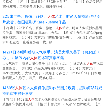
片格式。 【尺 寸】素材共计1.38GB(文件夹)。 【备 注】作品仅展示
10张左右，查看更多请下载。摄影作品分...
225张广告、肖像、静物、
人体
艺术、时尚人像摄影作品图
片欣赏，德国摄影师Karelkuehne作品
【内 容】225张广告、肖像、静物、
人体
艺术、时尚人像摄影作品图
片欣赏，德国摄影师Karelkuehne作品。 【格 式】作品为JPG或png
图片格式。 【尺 寸】素材共计199MB(文件夹)。 【备 注】作品仅展
示10张左右，查看更多请下载。摄...
142张日本昭和后期人气歌手、演员大場久美子（おおば く
みこ ）泳装内衣
人体
艺术写真集图集
...人气歌手、演员大場久美子（おおば くみこ ）泳装内衣
人体
艺术写
真集图集。 【格 式】作品为JPG图片格式。 【尺 寸】素材共计
7MB(文件夹)。大場久美子（おおば くみこ / Kumiko Ōba）日本昭
和后期人气歌手、演员，现兼心理...
1459张
人体
艺术人像肖像摄影作品图片欣赏，摄影师邬烈威
摄影审美提升素材
【内 容】1459张
人体
艺术人像肖像摄影作品图片欣赏，摄影师邬烈
威摄影审美提升素材。 【格 式】作品为JPG或png图片格式。 【尺