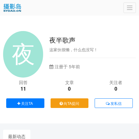
Togg
navi
夜半歌声
这家伙很懒，什么也没写！
注册于 5年前
回答
文章
关注者
11
0
0
关注TA
向TA提问
发私信
最新动态