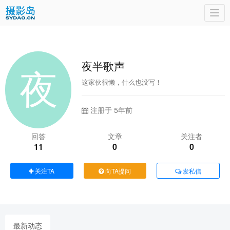
Togg
navi
夜半歌声
这家伙很懒，什么也没写！
注册于 5年前
回答
文章
关注者
11
0
0
关注TA
向TA提问
发私信
最新动态