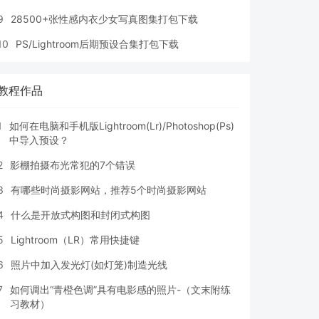
9
28500+张性感内衣少女写真图集打包下载
10
PS/Lightroom后期预设合集打包下载
教程作品
1
如何在电脑和手机版Lightroom(Lr)/Photoshop(Ps)
中导入预设？
2
影棚拍摄布光常犯的7个错误
3
有哪些时尚摄影网站，推荐5个时尚摄影网站
4
什么是开放式构图和封闭式构图
5
Lightroom（LR）常用快捷键
6
照片中加入发光灯(如灯笼)制造光线
7
如何调出“青橙色调”具有电影感的照片-（文末附练
习教材）