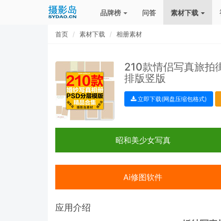
品牌榜
问答
素材下载
首页
素材下载
相册素材
210款情侣写真旅拍
排版竖版
立即下载(网盘压缩包格式)
昭和美少女写真
Ai修图软件
应用介绍