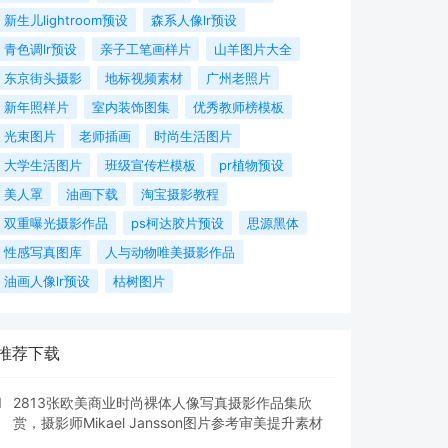
新生儿lightroom预设
森系人像lr预设
青色调lr预设
亲子工笔画样片
山羊图片大全
东京街头摄影
地标视频素材
广州老照片
新年照样片
室内装饰图集
优秀教师榜模板
光束图片
老师插画
时尚生活图片
大学生活图片
班级宣传栏模板
pr植物预设
美人罩
油画下载
淘宝摄影教程
双重曝光摄影作品
ps柯达胶片预设
思源黑体
性感写真图库
人与动物唯美摄影作品
油画人像lr预设
枯树图片
推荐下载
1
2813张欧美商业时尚裸体人像写真摄影作品集欣
赏，摄影师Mikael Jansson图片参考审美提升素材