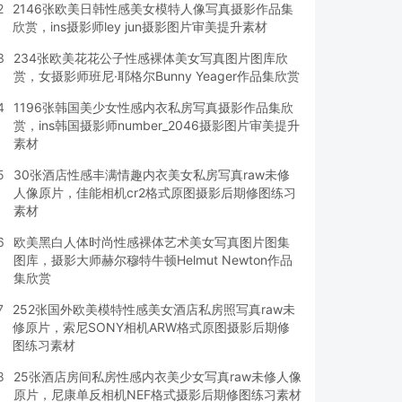
2
2146张欧美日韩性感美女模特人像写真摄影作品集
欣赏，ins摄影师ley jun摄影图片审美提升素材
3
234张欧美花花公子性感裸体美女写真图片图库欣
赏，女摄影师班尼·耶格尔Bunny Yeager作品集欣赏
4
1196张韩国美少女性感内衣私房写真摄影作品集欣
赏，ins韩国摄影师number_2046摄影图片审美提升
素材
5
30张酒店性感丰满情趣内衣美女私房写真raw未修
人像原片，佳能相机cr2格式原图摄影后期修图练习
素材
6
欧美黑白人体时尚性感裸体艺术美女写真图片图集
图库，摄影大师赫尔穆特牛顿Helmut Newton作品
集欣赏
7
252张国外欧美模特性感美女酒店私房照写真raw未
修原片，索尼SONY相机ARW格式原图摄影后期修
图练习素材
8
25张酒店房间私房性感内衣美少女写真raw未修人像
原片，尼康单反相机NEF格式摄影后期修图练习素材