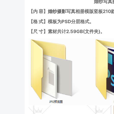
婚纱写真
【内 容】
婚纱摄影
写真相册模版竖
板
210
【格 式】模板为PSD分层格式
。
【尺 寸】素材共计2.59GB(文件夹)。