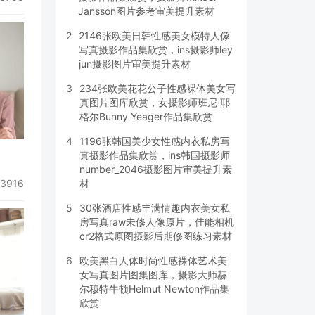
Jansson图片参考审美提升素材
2
2146张欧美日韩性感美女模特人像
写真摄影作品集欣赏，ins摄影师ley
jun摄影图片审美提升素材
3
234张欧美花花公子性感裸体美女写
真图片图库欣赏，女摄影师班尼·耶
格尔Bunny Yeager作品集欣赏
4
1196张韩国美少女性感内衣私房写
真摄影作品集欣赏，ins韩国摄影师
number_2046摄影图片审美提升素
3916
材
5
30张酒店性感丰满情趣内衣美女私
房写真raw未修人像原片，佳能相机
cr2格式原图摄影后期修图练习素材
6
欧美黑白人体时尚性感裸体艺术美
女写真图片图集图库，摄影大师赫
尔穆特牛顿Helmut Newton作品集
欣赏