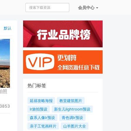
会员
中心
默认
热门标签
拍照
延禧攻略海报
教堂建筑图片
3853
lr旅拍预设
新生儿lightroom预设
森系人像lr预设
青色调lr预设
亲子工笔画样片
山羊图片大全