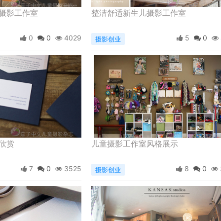
摄影工作室
整洁舒适新生儿摄影工作室
0
0
4029
5
0
摄影创业
欣赏
儿童摄影工作室风格展示
7
0
3525
8
0
摄影创业