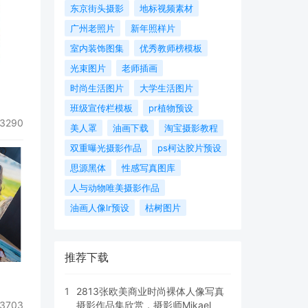
东京街头摄影
地标视频素材
广州老照片
新年照样片
室内装饰图集
优秀教师榜模板
光束图片
老师插画
时尚生活图片
大学生活图片
班级宣传栏模板
pr植物预设
3290
美人罩
油画下载
淘宝摄影教程
双重曝光摄影作品
ps柯达胶片预设
思源黑体
性感写真图库
人与动物唯美摄影作品
油画人像lr预设
枯树图片
推荐下载
1
2813张欧美商业时尚裸体人像写真
3703
摄影作品集欣赏，摄影师Mikael