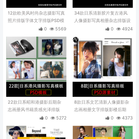
12款欧美风时尚杂志摄影写真
34款日系清新胶片复古港风
照片排版字体文字排版PSD模
人像摄影写真相册杂志排版设
板PS设计素材
计素材PSD模板
0
5569
0
4924
22款日系昭和港摄影后期杂
8款日系文艺清新人像摄影杂
志画册风书籍质感光泽排版
志画相册文字排版影楼后期
PSD模板素材
PSD模板素材
0
5272
0
4373