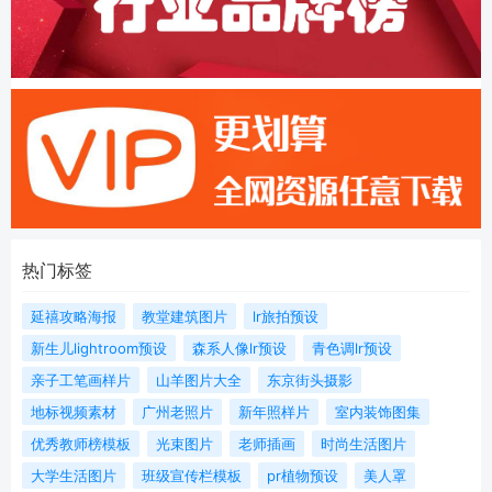
热门标签
延禧攻略海报
教堂建筑图片
lr旅拍预设
新生儿lightroom预设
森系人像lr预设
青色调lr预设
亲子工笔画样片
山羊图片大全
东京街头摄影
地标视频素材
广州老照片
新年照样片
室内装饰图集
优秀教师榜模板
光束图片
老师插画
时尚生活图片
大学生活图片
班级宣传栏模板
pr植物预设
美人罩