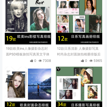
19款欧美ins人像摄影杂志封
12款日系清新 人像摄影写真
面PSD模板旅拍写真英文字体
时尚杂志封面旅拍相册排版后
相册排版PS素材
期素材PSD模板
0
7308
0
5965