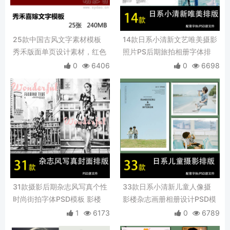
25款中国古风文字素材模板
14款日系小清新文艺唯美摄影
秀禾版面单页设计素材，红色
照片PS后期旅拍相册字体排
古装新娘喜嫁相册模板
版PSD模板素材
0
6406
0
6698
31款摄影后期杂志风写真个性
33款日系小清新儿童人像摄
时尚街拍字体PSD模板 影楼
影楼杂志画册相册设计PSD模
相册设计PS素材
板排版PS素材
1
6173
0
6789