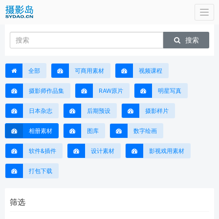
Togg
navi
搜索
全部
可商用素材
视频课程
摄影师作品集
RAW原片
明星写真
日本杂志
后期预设
摄影样片
相册素材
图库
数字绘画
软件&插件
设计素材
影视戏用素材
打包下载
筛选