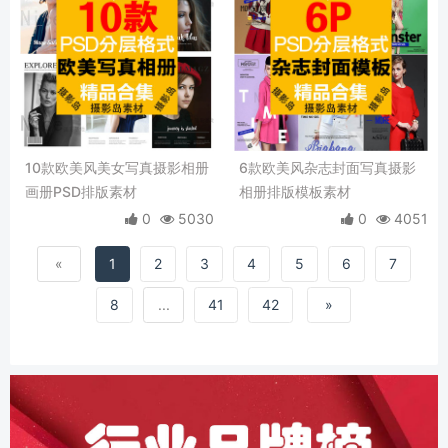
10款欧美风美女写真摄影相册
6款欧美风杂志封面写真摄影
画册PSD排版素材
相册排版模板素材
0
5030
0
4051
«
1
2
3
4
5
6
7
8
...
41
42
»