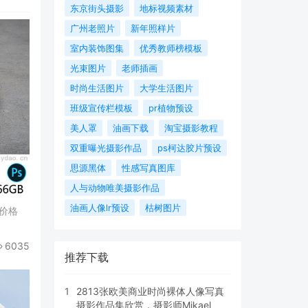
东京街头摄影
地标视频素材
广州老照片
新年照样片
室内装饰图集
优秀教师榜模板
光束图片
老师插画
时尚生活图片
大学生活图片
班级宣传栏模板
pr植物预设
美人罩
油画下载
淘宝摄影教程
双重曝光摄影作品
ps柯达胶片预设
思源黑体
性感写真图库
人与动物唯美摄影作品
油画人像lr预设
枯树图片
价格
6035
推荐下载
1
2813张欧美商业时尚裸体人像写真
摄影作品集欣赏，摄影师Mikael