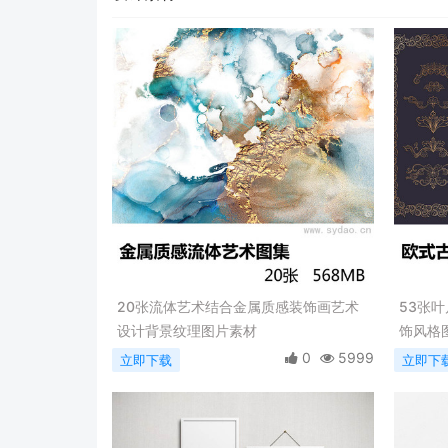
20张流体艺术结合金属质感装饰画艺术
53张
设计背景纹理图片素材
饰风格图
材
0
5999
立即下载
立即下