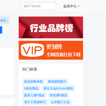
会员
中心
本杂志
热门标签
延禧攻略海报
教堂建筑图片
lr旅拍预设
新生儿lightroom预设
森系人像lr预设
青色调lr预设
亲子工笔画样片
山羊图片大全