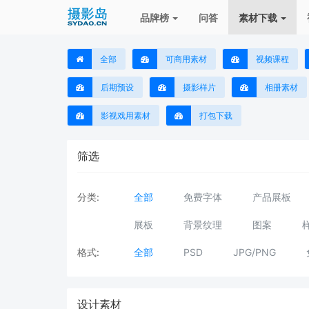
品牌榜
问答
素材下载
全部
可商用素材
视频课程
后期预设
摄影样片
相册素材
影视戏用素材
打包下载
筛选
分类:
全部
免费字体
产品展板
展板
背景纹理
图案
格式:
全部
PSD
JPG/PNG
设计素材