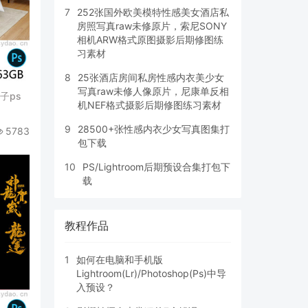
7
252张国外欧美模特性感美女酒店私
房照写真raw未修原片，索尼SONY
相机ARW格式原图摄影后期修图练
习素材
8
25张酒店房间私房性感内衣美少女
写真raw未修人像原片，尼康单反相
子ps
机NEF格式摄影后期修图练习素材
9
28500+张性感内衣少女写真图集打
5783
包下载
10
PS/Lightroom后期预设合集打包下
载
教程作品
1
如何在电脑和手机版
Lightroom(Lr)/Photoshop(Ps)中导
入预设？