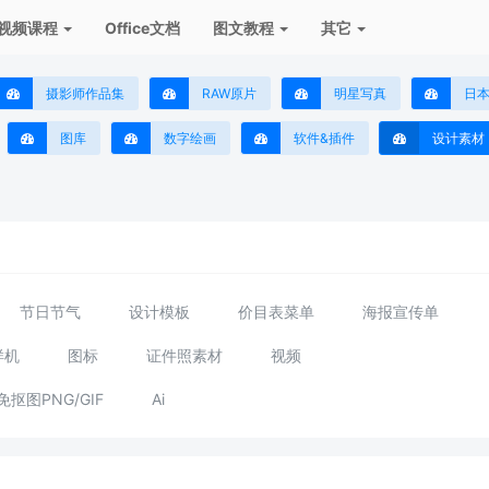
视频课程
Office文档
图文教程
其它
摄影师作品集
RAW原片
明星写真
日
图库
数字绘画
软件&插件
设计素材
节日节气
设计模板
价目表菜单
海报宣传单
样机
图标
证件照素材
视频
免抠图PNG/GIF
Ai