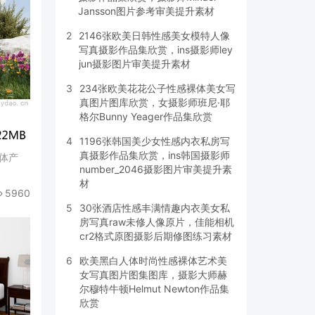
Jansson图片参考审美提升素材
2
2146张欧美日韩性感美女模特人像
写真摄影作品集欣赏，ins摄影师ley
jun摄影图片审美提升素材
3
234张欧美花花公子性感裸体美女写
真图片图库欣赏，女摄影师班尼·耶
格尔Bunny Yeager作品集欣赏
4
1196张韩国美少女性感内衣私房写
真摄影作品集欣赏，ins韩国摄影师
立体产
number_2046摄影图片审美提升素
材
5960
5
30张酒店性感丰满情趣内衣美女私
房写真raw未修人像原片，佳能相机
cr2格式原图摄影后期修图练习素材
6
欧美黑白人体时尚性感裸体艺术美
女写真图片图集图库，摄影大师赫
尔穆特牛顿Helmut Newton作品集
欣赏