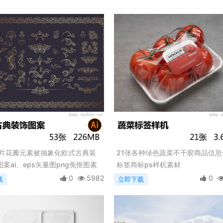
叶片花瓣元素被抽象化欧式古典装
21张各种绿色蔬菜不干胶商品信息
案ai、eps矢量图png免抠图素
标签商标ps样机素材
0
5982
0
载
立即下载