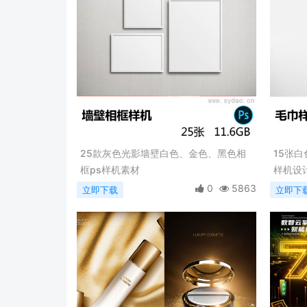
25款灰色光影墙壁白色、金色、黑色相
15张
框ps样机素材
样机设
0
5863
立即下载
立即下