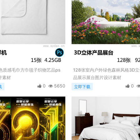
白色质感毛巾方巾毯子织物艺品ps
128张室内户外绿色森林风格3D
计素材
品展示展台图片设计素材
0
5650
0
载
立即下载