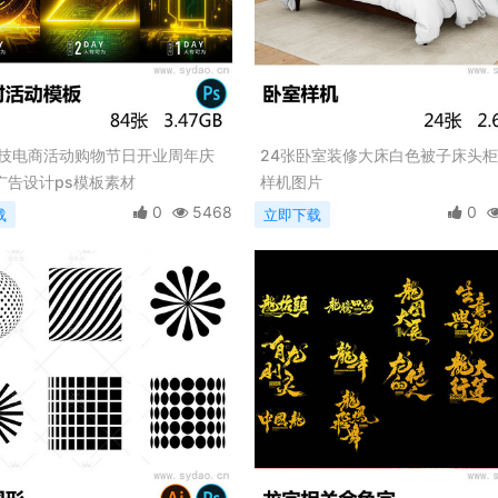
科技电商活动购物节日开业周年庆
24张卧室装修大床白色被子床头柜
广告设计ps模板素材
样机图片
0
5468
0
载
立即下载