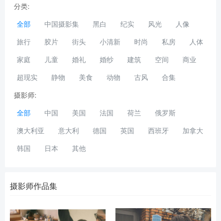
分类:
全部
中国摄影集
黑白
纪实
风光
人像
旅行
胶片
街头
小清新
时尚
私房
人体
家庭
儿童
婚礼
婚纱
建筑
空间
商业
超现实
静物
美食
动物
古风
合集
摄影师:
全部
中国
美国
法国
荷兰
俄罗斯
澳大利亚
意大利
德国
英国
西班牙
加拿大
韩国
日本
其他
摄影师作品集