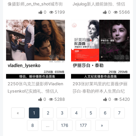
像摄影师_on_the_shot城市街
Jejulog新人婚前旅拍、情侣
头情侣、婚前旅拍、日常情绪
写真、蜜月纪实、旅行人像复
0
5199
0
5566
写真胶片摄影作品图集
古胶片婚纱摄影作品图集
2250张乌克兰摄影师Vladlen
293张好莱坞里的红蔷薇伊丽
Lysenko纪实婚礼、情侣人
莎白·泰勒的样本人生黑白纪
像、户外氛围感婚纱、黑白人
实摄影作品
0
5288
0
5420
像摄影作品图集
«
1
2
3
4
5
6
7
8
...
176
177
»