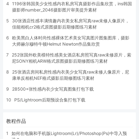
4
1196张韩国美少女性感内衣私房写真摄影作品集欣赏，ins韩国
摄影师number_2046摄影图片审美提升素材
5
30张酒店性感丰满情趣内衣美女私房写真raw未修人像原片，
佳能相机cr2格式原图摄影后期修图练习素材
6
欧美黑白人体时尚性感裸体艺术美女写真图片图集图库，摄影
大师赫尔穆特牛顿Helmut Newton作品集欣赏
7
252张国外欧美模特性感美女酒店私房照写真raw未修原片，索
尼SONY相机ARW格式原图摄影后期修图练习素材
8
25张酒店房间私房性感内衣美少女写真raw未修人像原片，尼
康单反相机NEF格式摄影后期修图练习素材
9
28500+张性感内衣少女写真图集打包下载
10
PS/Lightroom后期预设合集打包下载
教程作品
1
如何在电脑和手机版Lightroom(Lr)/Photoshop(Ps)中导入预