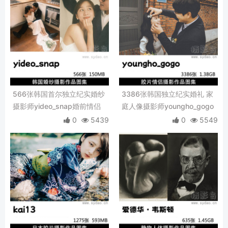
566张韩国首尔独立纪实婚纱
3386张韩国独立纪实婚礼 家
摄影师yideo_snap婚前情侣
庭人像摄影师youngho_gogo
复古胶片写真摄影作品图集
复古胶片质感生活化婚礼、情
0
5439
0
5549
侣、亲子纪实摄影作品图集