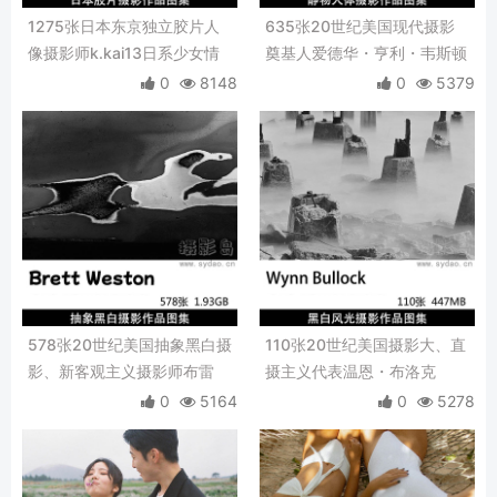
1275张日本东京独立胶片人
635张20世纪美国现代摄影
像摄影师k.kai13日系少女情
奠基人爱德华・亨利・韦斯顿
绪写真摄影作品参考素材
Edward Henry Weston静物
0
8148
0
5379
肖像人体艺术摄影作品图片
578张20世纪美国抽象黑白摄
110张20世纪美国摄影大、直
影、新客观主义摄影师布雷
摄主义代表温恩・布洛克
特・韦斯顿 Brett Weston摄
（Wynn Bullock）大画幅黑
0
5164
0
5278
影作品图集
白风光摄影作品图集