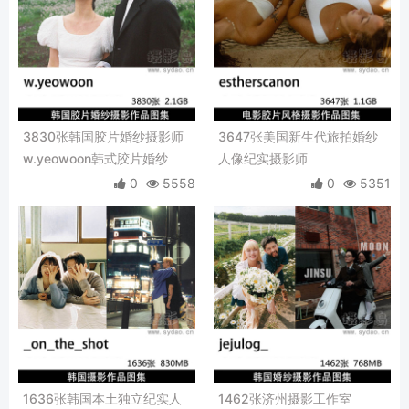
3830张韩国胶片婚纱摄影师
3647张美国新生代旅拍婚纱
w.yeowoon韩式胶片婚纱
人像纪实摄影师
照、情侣纪实写真摄影作品图
estherscanon电影感纪情侣
0
5558
0
5351
集
人像、个人写真复古胶片摄影
作品
1636张韩国本土独立纪实人
1462张济州摄影工作室