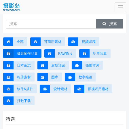
Togg
navi
搜索
全部
可商用素材
视频课程
摄影师作品集
RAW原片
明星写真
日本杂志
后期预设
摄影样片
相册素材
图库
数字绘画
软件&插件
设计素材
影视戏用素材
打包下载
筛选