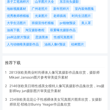
亲子工笔画样片
山羊图片大全
东京街头摄影
地标视频素材
广州老照片
新年照样片
室内装饰图集
优秀教师榜模板
光束图片
老师插画
时尚生活图片
大学生活图片
班级宣传栏模板
pr植物预设
美人罩
油画下载
淘宝摄影教程
双重曝光摄影作品
ps柯达胶片预设
思源黑体
性感写真图库
人与动物唯美摄影作品
油画人像lr预设
枯树图片
推荐下载
1
2813张欧美商业时尚裸体人像写真摄影作品集欣赏，摄影师
Mikael Jansson图片参考审美提升素材
2
2146张欧美日韩性感美女模特人像写真摄影作品集欣赏，ins摄
影师ley jun摄影图片审美提升素材
3
234张欧美花花公子性感裸体美女写真图片图库欣赏，女摄影
师班尼·耶格尔Bunny Yeager作品集欣赏