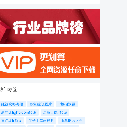
热门标签
延禧攻略海报
教堂建筑图片
lr旅拍预设
新生儿lightroom预设
森系人像lr预设
青色调lr预设
亲子工笔画样片
山羊图片大全