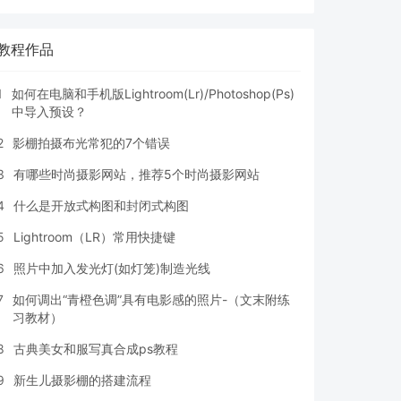
教程作品
1
如何在电脑和手机版Lightroom(Lr)/Photoshop(Ps)
中导入预设？
2
影棚拍摄布光常犯的7个错误
3
有哪些时尚摄影网站，推荐5个时尚摄影网站
4
什么是开放式构图和封闭式构图
5
Lightroom（LR）常用快捷键
6
照片中加入发光灯(如灯笼)制造光线
7
如何调出“青橙色调”具有电影感的照片-（文末附练
习教材）
8
古典美女和服写真合成ps教程
9
新生儿摄影棚的搭建流程