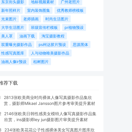
东京街头摄影
地标视频素材
广州老照片
新年照样片
室内装饰图集
优秀教师榜模板
光束图片
老师插画
时尚生活图片
大学生活图片
班级宣传栏模板
pr植物预设
美人罩
油画下载
淘宝摄影教程
双重曝光摄影作品
ps柯达胶片预设
思源黑体
性感写真图库
人与动物唯美摄影作品
油画人像lr预设
枯树图片
推荐下载
1
2813张欧美商业时尚裸体人像写真摄影作品集欣
赏，摄影师Mikael Jansson图片参考审美提升素材
2
2146张欧美日韩性感美女模特人像写真摄影作品集
欣赏，ins摄影师ley jun摄影图片审美提升素材
3
234张欧美花花公子性感裸体美女写真图片图库欣