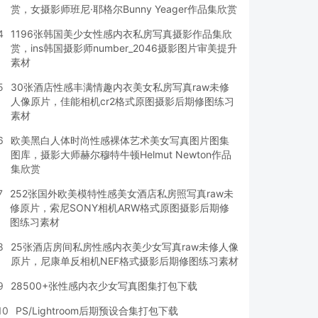
赏，女摄影师班尼·耶格尔Bunny Yeager作品集欣赏
4
1196张韩国美少女性感内衣私房写真摄影作品集欣
赏，ins韩国摄影师number_2046摄影图片审美提升
素材
5
30张酒店性感丰满情趣内衣美女私房写真raw未修
人像原片，佳能相机cr2格式原图摄影后期修图练习
素材
6
欧美黑白人体时尚性感裸体艺术美女写真图片图集
图库，摄影大师赫尔穆特牛顿Helmut Newton作品
集欣赏
7
252张国外欧美模特性感美女酒店私房照写真raw未
修原片，索尼SONY相机ARW格式原图摄影后期修
图练习素材
8
25张酒店房间私房性感内衣美少女写真raw未修人像
原片，尼康单反相机NEF格式摄影后期修图练习素材
9
28500+张性感内衣少女写真图集打包下载
10
PS/Lightroom后期预设合集打包下载