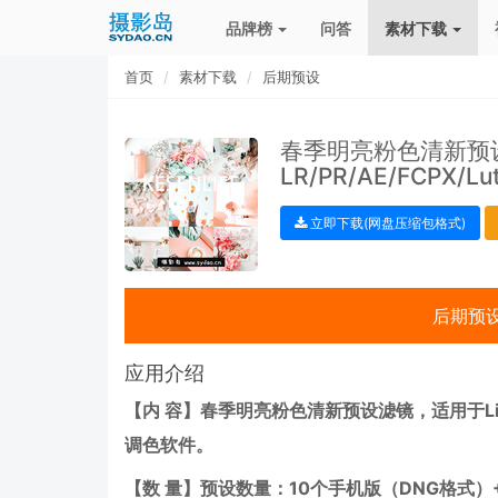
品牌榜
问答
素材下载
首页
素材下载
后期预设
春季明亮粉色清新预设滤
LR/PR/AE/FCPX
立即下载(网盘压缩包格式)
后期预
应用介绍
【内 容】春季明亮粉色清新预设滤镜，适用于Lightro
调色软件。
【数 量】预设数量：10个手机版（DNG格式）+10