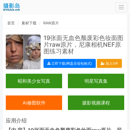
Togg
navi
首页
素材下载
RAW原片
19张面无血色颓废彩色妆面图
片raw原片，尼康相机NEF原
图练习素材
立即下载(网盘压缩包格式)
加入VIP
昭和美少女写真
明星写真集
Ai修图软件
摄影视频课程
应用介绍