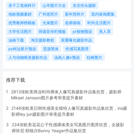
亲子工笔画样片
山羊图片大全
东京街头摄影
地标视频素材
广州老照片
新年照样片
室内装饰图集
优秀教师榜模板
光束图片
老师插画
时尚生活图片
大学生活图片
班级宣传栏模板
pr植物预设
美人罩
油画下载
淘宝摄影教程
双重曝光摄影作品
ps柯达胶片预设
思源黑体
性感写真图库
人与动物唯美摄影作品
油画人像lr预设
枯树图片
推荐下载
1
2813张欧美商业时尚裸体人像写真摄影作品集欣赏，摄影师
Mikael Jansson图片参考审美提升素材
2
2146张欧美日韩性感美女模特人像写真摄影作品集欣赏，ins摄
影师ley jun摄影图片审美提升素材
3
234张欧美花花公子性感裸体美女写真图片图库欣赏，女摄影
师班尼·耶格尔Bunny Yeager作品集欣赏