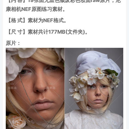
【内 容】19张面无血色颓废彩色妆面raw原片，尼
康相机NEF原图练习素材
。
【格 式】素材为NEF格式。
【尺 寸】素材共计177MB(文件夹)。
原片
：