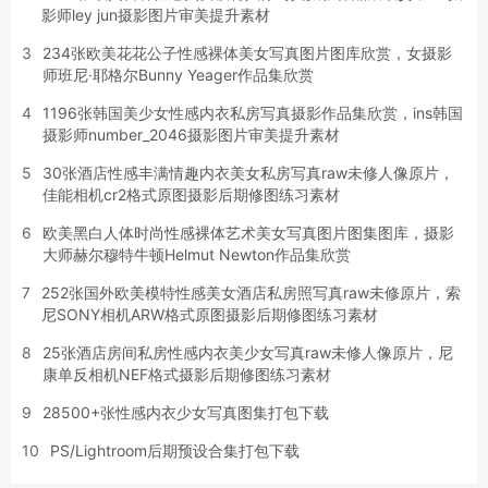
影师ley jun摄影图片审美提升素材
3
234张欧美花花公子性感裸体美女写真图片图库欣赏，女摄影
师班尼·耶格尔Bunny Yeager作品集欣赏
4
1196张韩国美少女性感内衣私房写真摄影作品集欣赏，ins韩国
摄影师number_2046摄影图片审美提升素材
5
30张酒店性感丰满情趣内衣美女私房写真raw未修人像原片，
佳能相机cr2格式原图摄影后期修图练习素材
6
欧美黑白人体时尚性感裸体艺术美女写真图片图集图库，摄影
大师赫尔穆特牛顿Helmut Newton作品集欣赏
7
252张国外欧美模特性感美女酒店私房照写真raw未修原片，索
尼SONY相机ARW格式原图摄影后期修图练习素材
8
25张酒店房间私房性感内衣美少女写真raw未修人像原片，尼
康单反相机NEF格式摄影后期修图练习素材
9
28500+张性感内衣少女写真图集打包下载
10
PS/Lightroom后期预设合集打包下载