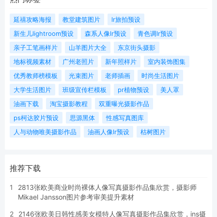
延禧攻略海报
教堂建筑图片
lr旅拍预设
新生儿lightroom预设
森系人像lr预设
青色调lr预设
亲子工笔画样片
山羊图片大全
东京街头摄影
地标视频素材
广州老照片
新年照样片
室内装饰图集
优秀教师榜模板
光束图片
老师插画
时尚生活图片
大学生活图片
班级宣传栏模板
pr植物预设
美人罩
油画下载
淘宝摄影教程
双重曝光摄影作品
ps柯达胶片预设
思源黑体
性感写真图库
人与动物唯美摄影作品
油画人像lr预设
枯树图片
推荐下载
1
2813张欧美商业时尚裸体人像写真摄影作品集欣赏，摄影师
Mikael Jansson图片参考审美提升素材
2
2146张欧美日韩性感美女模特人像写真摄影作品集欣赏，ins摄