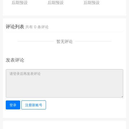
后期预设
后期预设
后期预设
风景、
AI人工智能Lightroom、
Quest 24
旅行摄影合集预设，
PS、
Floresce胶片旅行人像
适用于Lightroom/PS/
LUTs等摄影图片视频预设
LR调色预设，
手机版LR等调色滤镜
AI人工智能Lightroom、
评论列表
共有
0
条评论
PS摄影图片视频预设
暂无评论
发表评论
登录
注册新账号