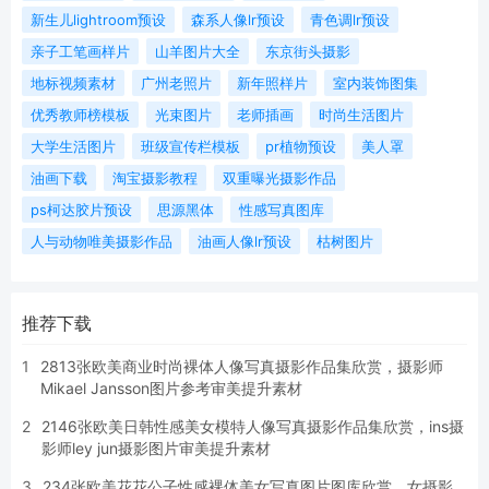
新生儿lightroom预设
森系人像lr预设
青色调lr预设
亲子工笔画样片
山羊图片大全
东京街头摄影
地标视频素材
广州老照片
新年照样片
室内装饰图集
优秀教师榜模板
光束图片
老师插画
时尚生活图片
大学生活图片
班级宣传栏模板
pr植物预设
美人罩
油画下载
淘宝摄影教程
双重曝光摄影作品
ps柯达胶片预设
思源黑体
性感写真图库
人与动物唯美摄影作品
油画人像lr预设
枯树图片
推荐下载
1
2813张欧美商业时尚裸体人像写真摄影作品集欣赏，摄影师
Mikael Jansson图片参考审美提升素材
2
2146张欧美日韩性感美女模特人像写真摄影作品集欣赏，ins摄
影师ley jun摄影图片审美提升素材
3
234张欧美花花公子性感裸体美女写真图片图库欣赏，女摄影