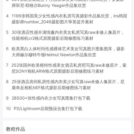
师班尼·耶格尔Bunny Yeager作品集欣赏
4
1196张韩国美少女性感内衣私房写真摄影作品集欣赏，ins韩国
摄影师number_2046摄影图片审美提升素材
5
30张酒店性感丰满情趣内衣美女私房写真raw未修人像原片，
佳能相机cr2格式原图摄影后期修图练习素材
6
欧美黑白人体时尚性感裸体艺术美女写真图片图集图库，摄影
大师赫尔穆特牛顿Helmut Newton作品集欣赏
7
252张国外欧美模特性感美女酒店私房照写真raw未修原片，索
尼SONY相机ARW格式原图摄影后期修图练习素材
8
25张酒店房间私房性感内衣美少女写真raw未修人像原片，尼
康单反相机NEF格式摄影后期修图练习素材
9
28500+张性感内衣少女写真图集打包下载
10
PS/Lightroom后期预设合集打包下载
教程作品