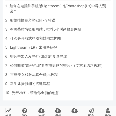
1
如何在电脑和手机版Lightroom(Lr)/Photoshop(Ps)中导入预
设？
2
影棚拍摄布光常犯的7个错误
3
有哪些时尚摄影网站，推荐5个时尚摄影网站
4
什么是开放式构图和封闭式构图
5
Lightroom（LR）常用快捷键
6
照片中加入发光灯(如灯笼)制造光线
7
如何调出“青橙色调”具有电影感的照片-（文末附练习教材）
8
古典美女和服写真合成ps教程
9
新生儿摄影棚的搭建流程
10
光线构图，带给你全新的创意
榜单
问答
资源
课程
图文
我的