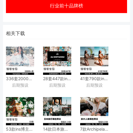
行业前十品牌榜
相关下载
336套20000+款时尚人像、
28套447款ins风格海岛旅行、
41套790款ins博主旅行
后期预设
后期预设
后期预设
儿童、
时尚人像、
适用于Lightroom/PS/
美食等摄影预设，
儿童摄影预设，
手机版LR等调色滤镜
适用于Lightroom/PS/
适用于Lightroom/PS/
手机版LR等调色滤镜
手机版LR/PR/FCPX/Lut等调色滤镜
53款ins博主胶片风格室内外人像肖像、
14款日本旅行城市街拍风光LR调色预设，
7款Archipelago