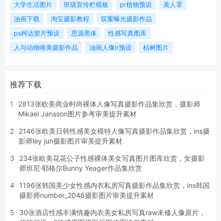
大学生活图片
班级宣传栏模板
pr植物预设
美人罩
油画下载
淘宝摄影教程
双重曝光摄影作品
ps柯达胶片预设
思源黑体
性感写真图库
人与动物唯美摄影作品
油画人像lr预设
枯树图片
推荐下载
1
2813张欧美商业时尚裸体人像写真摄影作品集欣赏，摄影师
Mikael Jansson图片参考审美提升素材
2
2146张欧美日韩性感美女模特人像写真摄影作品集欣赏，ins摄
影师ley jun摄影图片审美提升素材
3
234张欧美花花公子性感裸体美女写真图片图库欣赏，女摄影
师班尼·耶格尔Bunny Yeager作品集欣赏
4
1196张韩国美少女性感内衣私房写真摄影作品集欣赏，ins韩国
摄影师number_2046摄影图片审美提升素材
5
30张酒店性感丰满情趣内衣美女私房写真raw未修人像原片，