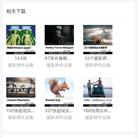
相关下载
143张
97张肖像概念摄影作品欣赏，
32个摄影师，
摄影师作品集
摄影师作品集
摄影师作品集
《Toiletpaper》
ins西班牙摄影师Andrea
13800张超现实主义摄影作品图集图库合集
（常被称为
Torres
“厕纸杂志”）
Balaguer
荒诞超现实创意广告摄影作品图片欣赏
作品集图片素材
150张超现实主义梦幻风格摄影作品图片欣赏，
327张超现实主义ps创意合成摄影作品图片欣赏
188张黑白肖像、
摄影师作品集
摄影师作品集
摄影师作品集
法国摄影师Vincent
摄影师Ronald
超现实主义摄影作品图片欣
Bourilhon摄影审美提升素材
Ong摄影审美提升素材
罗德尼・
史密斯摄影师Rodney