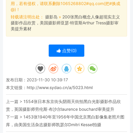
用，若有侵权，请联系删除1065268802#qq.com(把#换成
@)！
转载请注明出处：
摄影岛
»
200张黑白概念人像超现实主义
摄影作品欣赏，美国摄影师亚瑟·特雷斯Arthur Tress摄影审
美提升素材
点赞(
0
)
发布日期：2023-11-30 10:39:17
本文链接：
http://www.sydao.cn/a/5023.html
上一篇 >
1554张日本东京街头阴雨天街拍黑白光影摄影作品欣
赏，英国摄影师劳伦斯·布沙尔laurence bouchard审美提升
下一篇 >
1453张1940年至1956年中国北京黑白影像集老照片图
库，由美国生活杂志摄影师凯瑟尔Dmitri Kessel拍摄