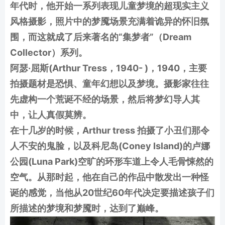
年代时，他开始一系列表现儿童梦境的超现实主义
风格摄影，照片中的梦魇场景充满着诡异的怀旧氛
围，而这就成了后来著名的“集梦者”（Dream
Collector）系列。
阿瑟·屈斯(Arthur Tress，1940- )，1940，主要
拍摄题材是恐惧、童年幻想以及梦境。摄影家往往
先虚构一个荒诞不经的场景，然后将梦幻导人其
中，让人真假莫辨。
在十几岁的时候，Arthur tress 拍摄了小丑们那令
人不安的鬼脸，以及科尼岛(Coney Island)的卢娜
公园(Luna Park)空旷的环形车道上令人毛骨悚然的
空气。从那时起，他在自己的作品中散发出一种怪
诞的感觉，当他从20世纪60年代决定要描述孩子们
所描述的梦境和梦魇时，达到了巅峰。