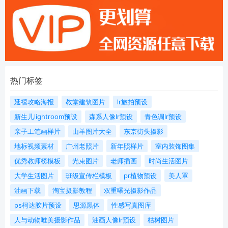
热门标签
延禧攻略海报
教堂建筑图片
lr旅拍预设
新生儿lightroom预设
森系人像lr预设
青色调lr预设
亲子工笔画样片
山羊图片大全
东京街头摄影
地标视频素材
广州老照片
新年照样片
室内装饰图集
优秀教师榜模板
光束图片
老师插画
时尚生活图片
大学生活图片
班级宣传栏模板
pr植物预设
美人罩
油画下载
淘宝摄影教程
双重曝光摄影作品
ps柯达胶片预设
思源黑体
性感写真图库
人与动物唯美摄影作品
油画人像lr预设
枯树图片