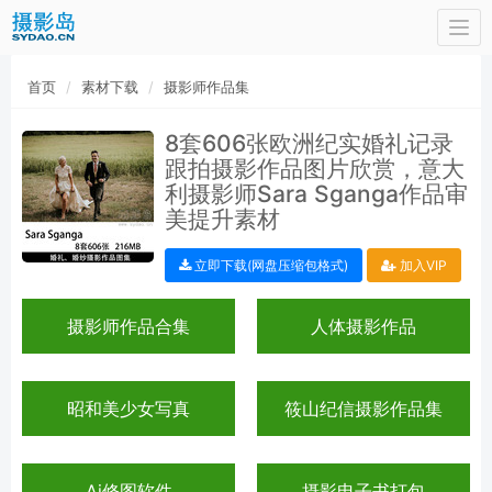
Togg
navi
首页
素材下载
摄影师作品集
8套606张欧洲纪实婚礼记录
跟拍摄影作品图片欣赏，意大
利摄影师Sara Sganga作品审
美提升素材
立即下载(网盘压缩包格式)
加入VIP
摄影师作品合集
人体摄影作品
昭和美少女写真
筱山纪信摄影作品集
Ai修图软件
摄影电子书打包