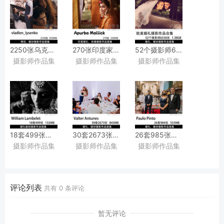
2250张乌克兰摄影师Vladlen
270张印度家庭新娘肖像婚礼摄影作品图集欣赏
52个摄影师6536张欧洲纪
摄影师作品集
摄影师作品集
摄影师作品集
Lysenko纪实婚礼、
印度摄影师Apurba
婚纱照摄影作品图片欣赏图集
情侣人像、
Mallick作品集图片素材
户外氛围感婚纱、
黑白人像摄影作品图集
18套499张纪实婚礼记录跟拍摄影作品图片欣赏，
30套2673张欧洲纪实婚礼跟拍摄影作品图片欣
26套985张法国婚礼跟拍、
摄影师作品集
摄影师作品集
摄影师作品集
婚礼摄影师William
葡萄牙婚礼摄影师
婚纱摄影作品图片欣赏，
Lambelet作品审美提升素材
Valter
摄影师Paulo
Antunes作品审美提升素材
Pinto作品审美提升素材
评论列表
共有
0
条评论
暂无评论