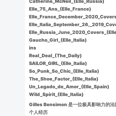
Catherine_McNeil_(Elle_Russia)
Elle_75_Ans_(Elle_France)
Elle_France_December_2020_Covers
Elle_Italia_September_26,_2019_Cover
Elle_Russia_June_2020_Covers_(Ell
Gaucho_Girl_(Elle_Italia)
ins
Real_Deal_(The_Daily)
SAILOR_GIRL_(Elle_Italia)
So_Punk_So_Chic_(Elle_Italia)
The_Shoe_Factor_(Elle_Italia)
Un_Legado_de_Amor_(Elle_Spain)
Wild_Spirit_(Elle_Italia)
Gilles Bensimon 是一位极具影
个人经历