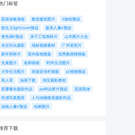
热门标签
延禧攻略海报
教堂建筑图片
lr旅拍预设
新生儿lightroom预设
森系人像lr预设
青色调lr预设
亲子工笔画样片
山羊图片大全
东京街头摄影
地标视频素材
广州老照片
新年照样片
室内装饰图集
优秀教师榜模板
光束图片
老师插画
时尚生活图片
大学生活图片
班级宣传栏模板
pr植物预设
美人罩
油画下载
淘宝摄影教程
双重曝光摄影作品
ps柯达胶片预设
思源黑体
性感写真图库
人与动物唯美摄影作品
油画人像lr预设
枯树图片
推荐下载