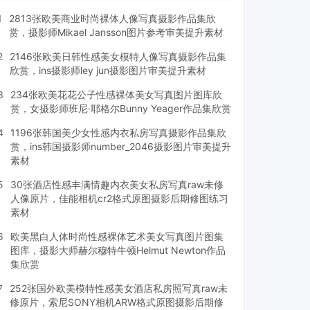
1
2813张欧美商业时尚裸体人像写真摄影作品集欣
赏，摄影师Mikael Jansson图片参考审美提升素材
2
2146张欧美日韩性感美女模特人像写真摄影作品集
欣赏，ins摄影师ley jun摄影图片审美提升素材
3
234张欧美花花公子性感裸体美女写真图片图库欣
赏，女摄影师班尼·耶格尔Bunny Yeager作品集欣赏
4
1196张韩国美少女性感内衣私房写真摄影作品集欣
赏，ins韩国摄影师number_2046摄影图片审美提升
素材
5
30张酒店性感丰满情趣内衣美女私房写真raw未修
人像原片，佳能相机cr2格式原图摄影后期修图练习
素材
6
欧美黑白人体时尚性感裸体艺术美女写真图片图集
图库，摄影大师赫尔穆特牛顿Helmut Newton作品
集欣赏
7
252张国外欧美模特性感美女酒店私房照写真raw未
修原片，索尼SONY相机ARW格式原图摄影后期修