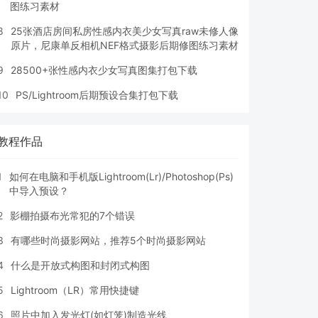
图练习素材
8
25张酒店房间私房性感内衣美少女写真raw未修人像
原片，尼康单反相机NEF格式摄影后期修图练习素材
9
28500+张性感内衣少女写真图集打包下载
10
PS/Lightroom后期预设合集打包下载
教程作品
1
如何在电脑和手机版Lightroom(Lr)/Photoshop(Ps)
中导入预设？
2
影棚拍摄布光常犯的7个错误
3
有哪些时尚摄影网站，推荐5个时尚摄影网站
4
什么是开放式构图和封闭式构图
5
Lightroom（LR）常用快捷键
6
照片中加入发光灯(如灯笼)制造光线