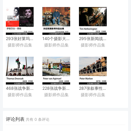
293张好莱坞里的红蔷薇伊丽莎白
140个摄影大师81000张人文纪实摄影作品图集图库合集
295张新闻战地摄影作品图
摄影师作品集
摄影师作品集
摄影师作品集
·
英国摄影师Tim
泰勒的样本人生黑白纪实摄影作品
Hetherington（蒂姆・
赫瑟林顿）
作品集图片素材
468张战争新闻纪实摄影作品图集欣赏，
228张战争新闻纪实摄影作品图集欣赏，
287张叙事性人人物纪实摄
摄影师作品集
摄影师作品集
摄影师作品集
德国摄影师Thomas
荷裔美籍摄影师Peter
英国摄影师Peter
Dworza作品集图片素材
van
Marlow作品集图片素材
Agtmael作品集图片素材
评论列表
共有
0
条评论