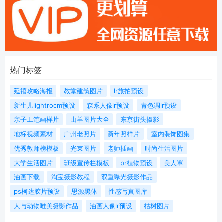
热门标签
延禧攻略海报
教堂建筑图片
lr旅拍预设
新生儿lightroom预设
森系人像lr预设
青色调lr预设
亲子工笔画样片
山羊图片大全
东京街头摄影
地标视频素材
广州老照片
新年照样片
室内装饰图集
优秀教师榜模板
光束图片
老师插画
时尚生活图片
大学生活图片
班级宣传栏模板
pr植物预设
美人罩
油画下载
淘宝摄影教程
双重曝光摄影作品
ps柯达胶片预设
思源黑体
性感写真图库
人与动物唯美摄影作品
油画人像lr预设
枯树图片