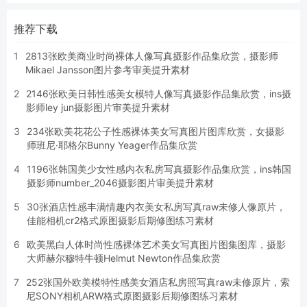
推荐下载
1
2813张欧美商业时尚裸体人像写真摄影作品集欣赏，摄影师
Mikael Jansson图片参考审美提升素材
2
2146张欧美日韩性感美女模特人像写真摄影作品集欣赏，ins摄
影师ley jun摄影图片审美提升素材
3
234张欧美花花公子性感裸体美女写真图片图库欣赏，女摄影
师班尼·耶格尔Bunny Yeager作品集欣赏
4
1196张韩国美少女性感内衣私房写真摄影作品集欣赏，ins韩国
摄影师number_2046摄影图片审美提升素材
5
30张酒店性感丰满情趣内衣美女私房写真raw未修人像原片，
佳能相机cr2格式原图摄影后期修图练习素材
6
欧美黑白人体时尚性感裸体艺术美女写真图片图集图库，摄影
大师赫尔穆特牛顿Helmut Newton作品集欣赏
7
252张国外欧美模特性感美女酒店私房照写真raw未修原片，索
尼SONY相机ARW格式原图摄影后期修图练习素材