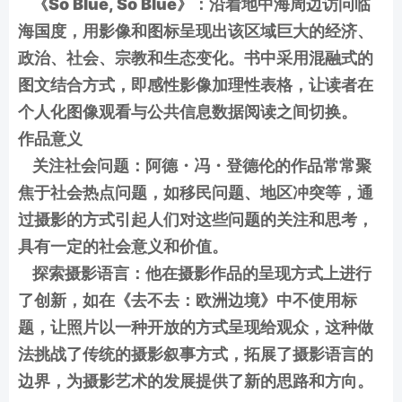
《So Blue, So Blue》：沿着地中海周边访问临
海国度，用影像和图标呈现出该区域巨大的经济、
政治、社会、宗教和生态变化。书中采用混融式的
图文结合方式，即感性影像加理性表格，让读者在
个人化图像观看与公共信息数据阅读之间切换。
作品意义
关注社会问题：阿德・冯・登德伦的作品常常聚
焦于社会热点问题，如移民问题、地区冲突等，通
过摄影的方式引起人们对这些问题的关注和思考，
具有一定的社会意义和价值。
探索摄影语言：他在摄影作品的呈现方式上进行
了创新，如在《去不去：欧洲边境》中不使用标
题，让照片以一种开放的方式呈现给观众，这种做
法挑战了传统的摄影叙事方式，拓展了摄影语言的
边界，为摄影艺术的发展提供了新的思路和方向。