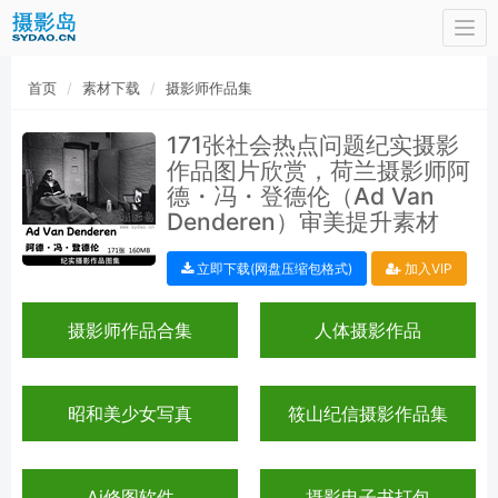
Togg
navi
首页
素材下载
摄影师作品集
171张社会热点问题纪实摄影
作品图片欣赏，荷兰摄影师阿
德・冯・登德伦（Ad Van
Denderen）审美提升素材
立即下载(网盘压缩包格式)
加入VIP
摄影师作品合集
人体摄影作品
昭和美少女写真
筱山纪信摄影作品集
Ai修图软件
摄影电子书打包