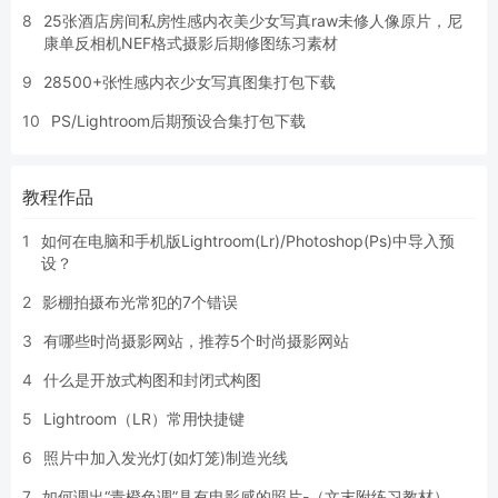
8
25张酒店房间私房性感内衣美少女写真raw未修人像原片，尼
康单反相机NEF格式摄影后期修图练习素材
9
28500+张性感内衣少女写真图集打包下载
10
PS/Lightroom后期预设合集打包下载
教程作品
1
如何在电脑和手机版Lightroom(Lr)/Photoshop(Ps)中导入预
设？
2
影棚拍摄布光常犯的7个错误
3
有哪些时尚摄影网站，推荐5个时尚摄影网站
4
什么是开放式构图和封闭式构图
5
Lightroom（LR）常用快捷键
6
照片中加入发光灯(如灯笼)制造光线
7
如何调出“青橙色调”具有电影感的照片-（文末附练习教材）