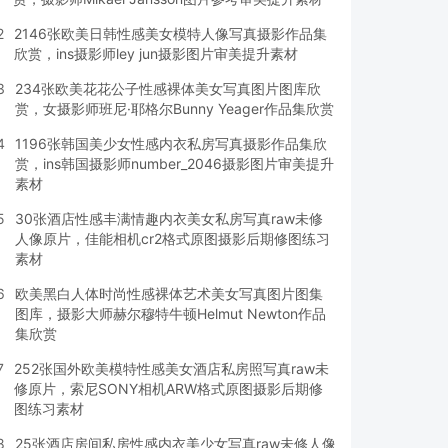
2
2146张欧美日韩性感美女模特人像写真摄影作品集
欣赏，ins摄影师ley jun摄影图片审美提升素材
3
234张欧美花花公子性感裸体美女写真图片图库欣
赏，女摄影师班尼·耶格尔Bunny Yeager作品集欣赏
4
1196张韩国美少女性感内衣私房写真摄影作品集欣
赏，ins韩国摄影师number_2046摄影图片审美提升
素材
5
30张酒店性感丰满情趣内衣美女私房写真raw未修
人像原片，佳能相机cr2格式原图摄影后期修图练习
素材
6
欧美黑白人体时尚性感裸体艺术美女写真图片图集
图库，摄影大师赫尔穆特牛顿Helmut Newton作品
集欣赏
7
252张国外欧美模特性感美女酒店私房照写真raw未
修原片，索尼SONY相机ARW格式原图摄影后期修
图练习素材
8
25张酒店房间私房性感内衣美少女写真raw未修人像