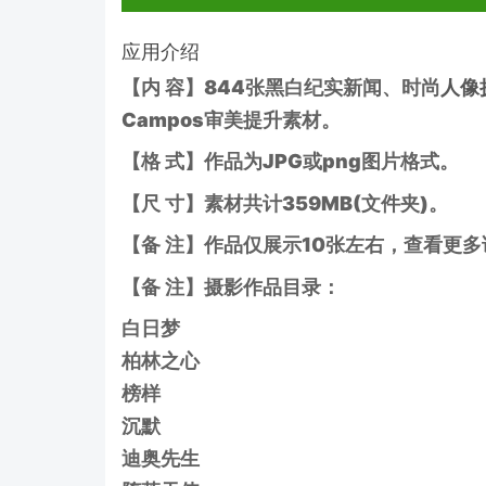
应用介绍
【内 容】844张黑白纪实新闻、时尚
人像
Campos审美提升素材。
【格 式】作品为JPG或png图片格式。
【尺 寸】素材共计359MB(文件夹)。
【备 注】作品仅展示10张左右，查看更
【备 注】摄影作品目录：
白日梦
柏林之心
榜样
沉默
迪奥先生