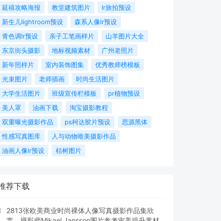
延禧攻略海报
教堂建筑图片
lr旅拍预设
新生儿lightroom预设
森系人像lr预设
青色调lr预设
亲子工笔画样片
山羊图片大全
东京街头摄影
地标视频素材
广州老照片
新年照样片
室内装饰图集
优秀教师榜模板
光束图片
老师插画
时尚生活图片
大学生活图片
班级宣传栏模板
pr植物预设
美人罩
油画下载
淘宝摄影教程
双重曝光摄影作品
ps柯达胶片预设
思源黑体
性感写真图库
人与动物唯美摄影作品
油画人像lr预设
枯树图片
推荐下载
1
2813张欧美商业时尚裸体人像写真摄影作品集欣
赏，摄影师Mikael Jansson图片参考审美提升素材