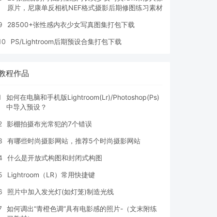
原片，尼康单反相机NEF格式摄影后期修图练习素材
9
28500+张性感内衣少女写真图集打包下载
10
PS/Lightroom后期预设合集打包下载
教程作品
1
如何在电脑和手机版Lightroom(Lr)/Photoshop(Ps)
中导入预设？
2
影棚拍摄布光常犯的7个错误
3
有哪些时尚摄影网站，推荐5个时尚摄影网站
4
什么是开放式构图和封闭式构图
5
Lightroom（LR）常用快捷键
6
照片中加入发光灯(如灯笼)制造光线
7
如何调出“青橙色调”具有电影感的照片-（文末附练