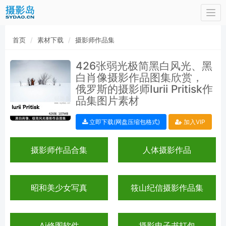
Togg
navi
首页
素材下载
摄影师作品集
426张弱光极简黑白风光、黑
白肖像摄影作品图集欣赏，
俄罗斯的摄影师Iurii Pritisk作
品集图片素材
立即下载(网盘压缩包格式)
加入VIP
摄影师作品合集
人体摄影作品
昭和美少女写真
筱山纪信摄影作品集
Ai修图软件
摄影电子书打包