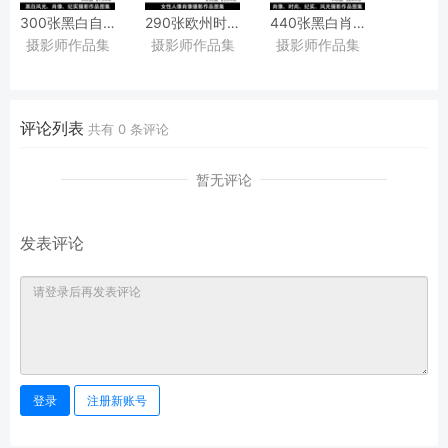
300张黑白自然风光、
290张欧州时尚女性黑白肖像摄影作品图集欣赏
440张黑白肖像、
摄影师作品集
摄影师作品集
摄影师作品集
黑白肖像、
意大利摄影师Giovanni
时尚广告人像、
纪实摄影作品图集欣赏，
Cedronella作品集图片素材
纪实街拍、
阿根廷摄影师Marcos
自然风光摄影图片集，
Furer作品集图片素材
意大利摄影师Antonella
评论列表
共有
0
条评论
Cunsolo作品集
暂无评论
发表评论
登录
注册新账号