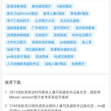
延禧攻略海报
教堂建筑图片
lr旅拍预设
新生儿lightroom预设
森系人像lr预设
青色调lr预设
亲子工笔画样片
山羊图片大全
东京街头摄影
地标视频素材
广州老照片
新年照样片
室内装饰图集
优秀教师榜模板
光束图片
老师插画
时尚生活图片
大学生活图片
班级宣传栏模板
pr植物预设
美人罩
油画下载
淘宝摄影教程
双重曝光摄影作品
ps柯达胶片预设
思源黑体
性感写真图库
人与动物唯美摄影作品
油画人像lr预设
枯树图片
推荐下载
1
2813张欧美商业时尚裸体人像写真摄影作品集欣赏，摄影师
Mikael Jansson图片参考审美提升素材
2
2146张欧美日韩性感美女模特人像写真摄影作品集欣赏，ins摄
影师ley jun摄影图片审美提升素材