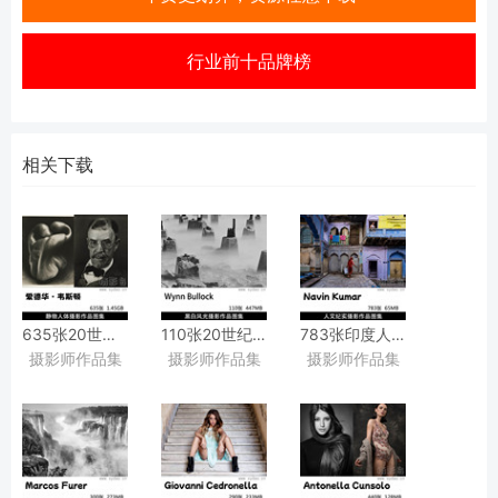
行业前十品牌榜
相关下载
635张20世纪美国现代摄影奠基人爱德华・
110张20世纪美国摄影大、
783张印度人文纪实、
摄影师作品集
摄影师作品集
摄影师作品集
亨利・韦斯顿
直摄主义代表温恩・
黑白风光摄影作品图集欣赏
Edward Henry
布洛克（Wynn
印度摄影师Navin
Weston静物肖像人体艺术摄影作品图片
Bullock）
Kuma作品集图片素材
大画幅黑白风光摄影作品图集