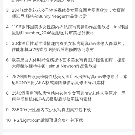
3
234张欧美花花公子性感裸体美女写真图片图库欣赏，女摄影
师班尼·耶格尔Bunny Yeager作品集欣赏
4
1196张韩国美少女性感内衣私房写真摄影作品集欣赏，ins韩国
摄影师number_2046摄影图片审美提升素材
5
30张酒店性感丰满情趣内衣美女私房写真raw未修人像原片，
佳能相机cr2格式原图摄影后期修图练习素材
6
欧美黑白人体时尚性感裸体艺术美女写真图片图集图库，摄影
大师赫尔穆特牛顿Helmut Newton作品集欣赏
7
252张国外欧美模特性感美女酒店私房照写真raw未修原片，索
尼SONY相机ARW格式原图摄影后期修图练习素材
8
25张酒店房间私房性感内衣美少女写真raw未修人像原片，尼
康单反相机NEF格式摄影后期修图练习素材
9
28500+张性感内衣少女写真图集打包下载
10
PS/Lightroom后期预设合集打包下载