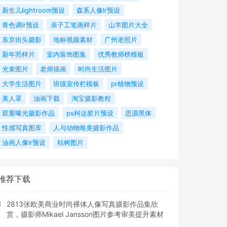
新生儿lightroom预设
森系人像lr预设
青色调lr预设
亲子工笔画样片
山羊图片大全
东京街头摄影
地标视频素材
广州老照片
新年照样片
室内装饰图集
优秀教师榜模板
光束图片
老师插画
时尚生活图片
大学生活图片
班级宣传栏模板
pr植物预设
美人罩
油画下载
淘宝摄影教程
双重曝光摄影作品
ps柯达胶片预设
思源黑体
性感写真图库
人与动物唯美摄影作品
油画人像lr预设
枯树图片
推荐下载
1
2813张欧美商业时尚裸体人像写真摄影作品集欣
赏，摄影师Mikael Jansson图片参考审美提升素材