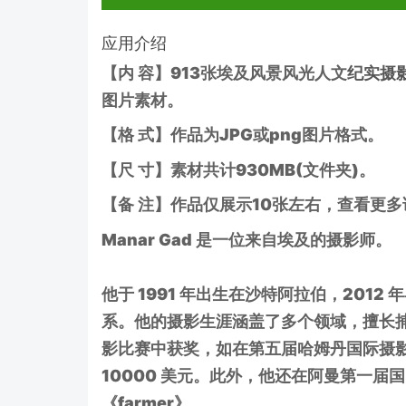
应用介绍
【内 容】913张埃及风景风光人文
纪实摄
图片素材。
【格 式】作品为JPG或png图片格式。
【尺 寸】素材共计930MB(文件夹)。
【备 注】作品仅展示10张左右，查看更
Manar Gad 是一位来自埃及的摄影师。
他于 1991 年出生在沙特阿拉伯，201
系。他的摄影生涯涵盖了多个领域，擅长
影比赛中获奖，如在第五届哈姆丹国际摄
10000 美元。此外，他还在阿曼第一届国
《farmer》。