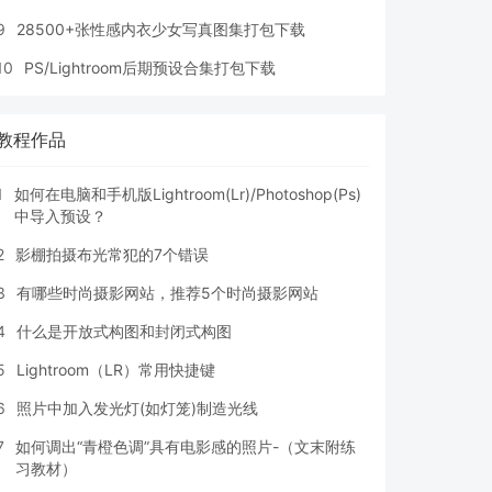
9
28500+张性感内衣少女写真图集打包下载
10
PS/Lightroom后期预设合集打包下载
教程作品
1
如何在电脑和手机版Lightroom(Lr)/Photoshop(Ps)
中导入预设？
2
影棚拍摄布光常犯的7个错误
3
有哪些时尚摄影网站，推荐5个时尚摄影网站
4
什么是开放式构图和封闭式构图
5
Lightroom（LR）常用快捷键
6
照片中加入发光灯(如灯笼)制造光线
7
如何调出“青橙色调”具有电影感的照片-（文末附练
习教材）