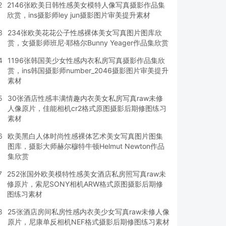
2
2146张欧美日韩性感美女模特人像写真摄影作品集
欣赏，ins摄影师ley jun摄影图片审美提升素材
3
234张欧美花花公子性感裸体美女写真图片图库欣
赏，女摄影师班尼·耶格尔Bunny Yeager作品集欣赏
4
1196张韩国美少女性感内衣私房写真摄影作品集欣
赏，ins韩国摄影师number_2046摄影图片审美提升
素材
5
30张酒店性感丰满情趣内衣美女私房写真raw未修
人像原片，佳能相机cr2格式原图摄影后期修图练习
素材
6
欧美黑白人体时尚性感裸体艺术美女写真图片图集
图库，摄影大师赫尔穆特牛顿Helmut Newton作品
集欣赏
7
252张国外欧美模特性感美女酒店私房照写真raw未
修原片，索尼SONY相机ARW格式原图摄影后期修
图练习素材
8
25张酒店房间私房性感内衣美少女写真raw未修人像
原片，尼康单反相机NEF格式摄影后期修图练习素材