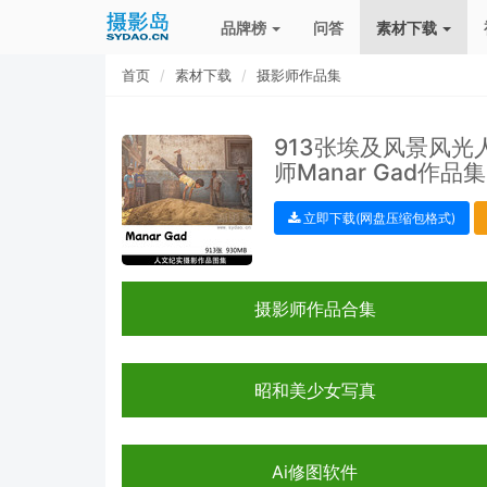
品牌榜
问答
素材下载
首页
素材下载
摄影师作品集
913张埃及风景风
师Manar Gad作
立即下载(网盘压缩包格式)
摄影师作品合集
昭和美少女写真
Ai修图软件