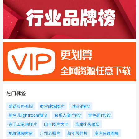
热门标签
延禧攻略海报
教堂建筑图片
lr旅拍预设
新生儿lightroom预设
森系人像lr预设
青色调lr预设
亲子工笔画样片
山羊图片大全
东京街头摄影
地标视频素材
广州老照片
新年照样片
室内装饰图集