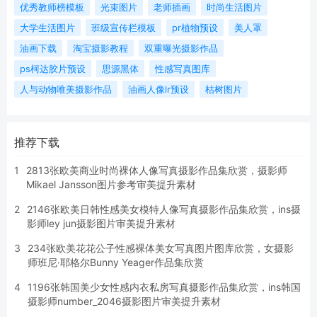
优秀教师榜模板
光束图片
老师插画
时尚生活图片
大学生活图片
班级宣传栏模板
pr植物预设
美人罩
油画下载
淘宝摄影教程
双重曝光摄影作品
ps柯达胶片预设
思源黑体
性感写真图库
人与动物唯美摄影作品
油画人像lr预设
枯树图片
推荐下载
1
2813张欧美商业时尚裸体人像写真摄影作品集欣赏，摄影师
Mikael Jansson图片参考审美提升素材
2
2146张欧美日韩性感美女模特人像写真摄影作品集欣赏，ins摄
影师ley jun摄影图片审美提升素材
3
234张欧美花花公子性感裸体美女写真图片图库欣赏，女摄影
师班尼·耶格尔Bunny Yeager作品集欣赏
4
1196张韩国美少女性感内衣私房写真摄影作品集欣赏，ins韩国
摄影师number_2046摄影图片审美提升素材