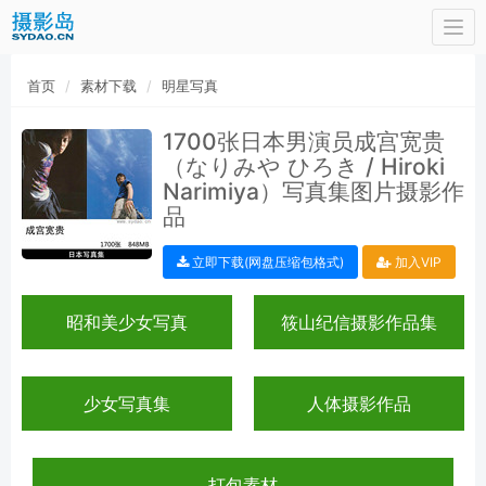
Togg
navi
首页
素材下载
明星写真
1700张日本男演员成宫宽贵
（なりみや ひろき / Hiroki
Narimiya）写真集图片摄影作
品
立即下载(网盘压缩包格式)
加入VIP
昭和美少女写真
筱山纪信摄影作品集
少女写真集
人体摄影作品
打包素材