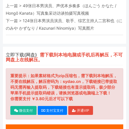
上一篇 >
49张日本男演员、声优本乡奏多（ほんごう かなた /
Hongō Kanata）写真集采访访谈拍摄写真视频
下一篇 >
124张日本男演员演员、歌手、综艺主持人二宫和也（に
のみや かずなり / Kazunari Ninomiya）写真图片
立即下载(网盘)
需下载到本地电脑或手机后再解压，不可
网盘上在线解压。
重要提示：如果素材格式为zip压缩包，需下载到本地解压，
不要在线解压，解压密码为：sydao.cn，下载链接已带提取
码无需再输入提取码，下载链接也有显示提取码，极少部分
苹果手机提示提取码错误，请换浏览器或电脑端上下载！
你需要支付 ￥3.80元后才可以下载
微信支付
支付宝支付
开通VIP