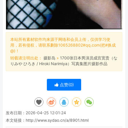
本站所有素材软件均来源于网络和会员上传，仅供学习使
用，若有侵权，请联系删除1065268802#qq.com(把#换成
@)！
转载请注明出处：
摄影岛
»
1700张日本男演员成宫宽贵（な
りみや ひろき / Hiroki Narimiya）写真集图片摄影作品
点赞(
0
)
发布日期：2026-04-25 12:01:24
本文链接：
http://www.sydao.cn/a/8901.html