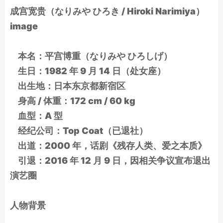
成宫宽贵（なりみや ひろき / Hiroki Narimiya）
image
本名：平宫博重（なりみや ひろしげ）
生日：1982 年 9 月 14 日（处女座）
出生地：日本东京都新宿区
身高 / 体重：172 cm / 60 kg
血型：A 型
经纪公司：Top Coat（已退社）
出道：2000 年，话剧《残存人类、爱之本质》
引退：2016 年 12 月 9 日，因相关争议宣布退出
演艺圈
人物背景