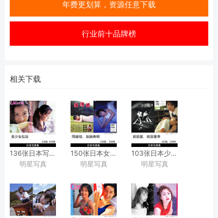
年费更划算，资源任意下载
行业前十品牌榜
相关下载
136张日本写真偶像模特美少女女星泳装艺术写真集
150张日本女星村岡綾佳泳装内衣写真集
103张日本少女前田愛,
明星写真
明星写真
明星写真
[ワッフル
『あやか』
前田亜季复古胶片写真
Waffle
加納典明
『前田愛·
特別編集]
[竹書房]
亜季写真集
『美少女伝説』
撮影作品
1311』
[ワニブックス