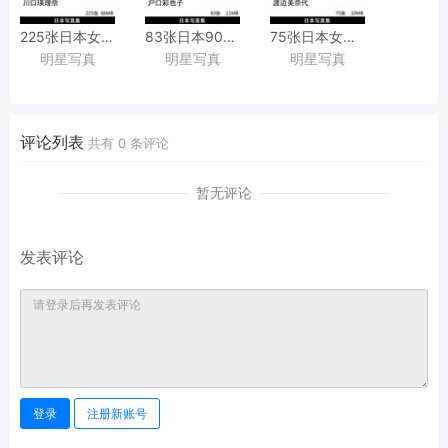
[，
225张日本女星美少女川口瑛理奈写真集
83张日本90年代写真偶像戸口彩也子
75张日本女星昭和写真偶像渡
藤井春日摄影作品
明星写真
明星写真
明星写真
『瞳☆キララ
（とぐち
Watanabe黑白复古情绪性感艺术写真集图集
―
さやこ）
川口瑛理奈』
JK制服泳装美少女写真集桜桃書房
《CUTE》
评论列表
共有
0
条评论
暂无评论
发表评论
登录
注册新账号