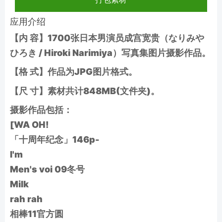
应用介绍
【内 容】1700张日本男演员成宫宽贵（なりみや
ひろき / Hiroki Narimiya）写真集图片摄影作品。
【格 式】作品为JPG图片格式。
【尺 寸】素材共计848MB(文件夹)。
摄影作品包括：
[WA OH!
「十周年纪念」146p-
I'm
Men's voi 09冬号
Milk
rah rah
相棒11官方圆