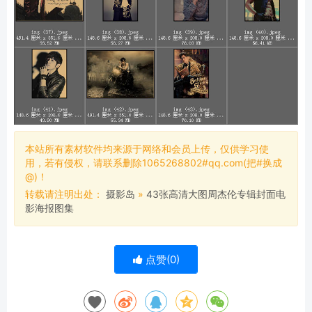
本站所有素材软件均来源于网络和会员上传，仅供学习使
用，若有侵权，请联系删除1065268802#qq.com(把#换成
@)！
转载请注明出处：
摄影岛
»
43张高清大图周杰伦专辑封面电
影海报图集
点赞(
0
)