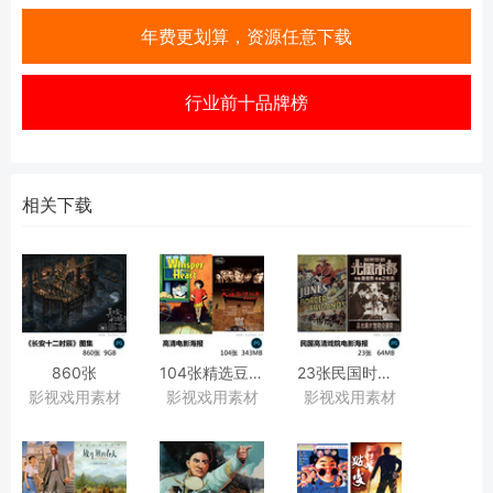
年费更划算，资源任意下载
行业前十品牌榜
相关下载
860张
104张精选豆瓣高分高清经典电影海报图片合集
23张民国时期国外电影国产电影影剧戏院广告海报PJG戏用图片素材
影视戏用素材
影视戏用素材
影视戏用素材
《长安十二时辰》
超清设定图集人物服饰图鉴场景气氛景观工程结构图海报壁纸合集