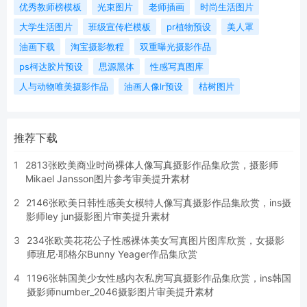
优秀教师榜模板
光束图片
老师插画
时尚生活图片
大学生活图片
班级宣传栏模板
pr植物预设
美人罩
油画下载
淘宝摄影教程
双重曝光摄影作品
ps柯达胶片预设
思源黑体
性感写真图库
人与动物唯美摄影作品
油画人像lr预设
枯树图片
推荐下载
1
2813张欧美商业时尚裸体人像写真摄影作品集欣赏，摄影师
Mikael Jansson图片参考审美提升素材
2
2146张欧美日韩性感美女模特人像写真摄影作品集欣赏，ins摄
影师ley jun摄影图片审美提升素材
3
234张欧美花花公子性感裸体美女写真图片图库欣赏，女摄影
师班尼·耶格尔Bunny Yeager作品集欣赏
4
1196张韩国美少女性感内衣私房写真摄影作品集欣赏，ins韩国
摄影师number_2046摄影图片审美提升素材