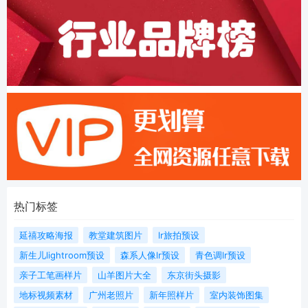
热门标签
延禧攻略海报
教堂建筑图片
lr旅拍预设
新生儿lightroom预设
森系人像lr预设
青色调lr预设
亲子工笔画样片
山羊图片大全
东京街头摄影
地标视频素材
广州老照片
新年照样片
室内装饰图集