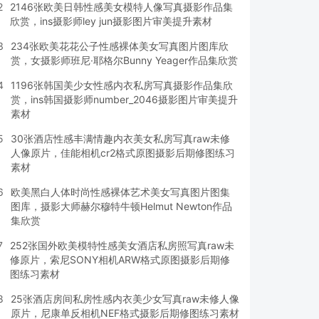
2
2146张欧美日韩性感美女模特人像写真摄影作品集
欣赏，ins摄影师ley jun摄影图片审美提升素材
3
234张欧美花花公子性感裸体美女写真图片图库欣
赏，女摄影师班尼·耶格尔Bunny Yeager作品集欣赏
4
1196张韩国美少女性感内衣私房写真摄影作品集欣
赏，ins韩国摄影师number_2046摄影图片审美提升
素材
5
30张酒店性感丰满情趣内衣美女私房写真raw未修
人像原片，佳能相机cr2格式原图摄影后期修图练习
素材
6
欧美黑白人体时尚性感裸体艺术美女写真图片图集
图库，摄影大师赫尔穆特牛顿Helmut Newton作品
集欣赏
7
252张国外欧美模特性感美女酒店私房照写真raw未
修原片，索尼SONY相机ARW格式原图摄影后期修
图练习素材
8
25张酒店房间私房性感内衣美少女写真raw未修人像
原片，尼康单反相机NEF格式摄影后期修图练习素材