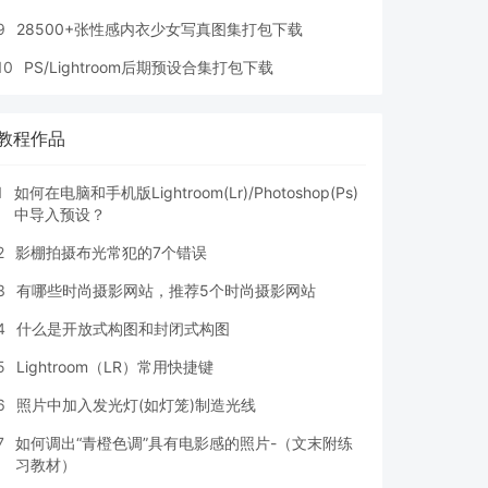
9
28500+张性感内衣少女写真图集打包下载
10
PS/Lightroom后期预设合集打包下载
教程作品
1
如何在电脑和手机版Lightroom(Lr)/Photoshop(Ps)
中导入预设？
2
影棚拍摄布光常犯的7个错误
3
有哪些时尚摄影网站，推荐5个时尚摄影网站
4
什么是开放式构图和封闭式构图
5
Lightroom（LR）常用快捷键
6
照片中加入发光灯(如灯笼)制造光线
7
如何调出“青橙色调”具有电影感的照片-（文末附练
习教材）