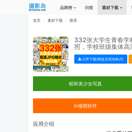
品牌榜
问答
素材下载
首页
素材下载
图库
332张大学生青春
照，学校班级集体高
立即下载(网盘压缩包格式)
昭和美少女写真
Ai修图软件
应用介绍