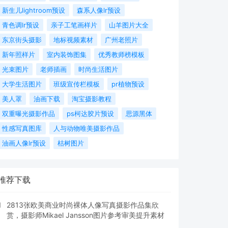
新生儿lightroom预设
森系人像lr预设
青色调lr预设
亲子工笔画样片
山羊图片大全
东京街头摄影
地标视频素材
广州老照片
新年照样片
室内装饰图集
优秀教师榜模板
光束图片
老师插画
时尚生活图片
大学生活图片
班级宣传栏模板
pr植物预设
美人罩
油画下载
淘宝摄影教程
双重曝光摄影作品
ps柯达胶片预设
思源黑体
性感写真图库
人与动物唯美摄影作品
油画人像lr预设
枯树图片
推荐下载
1
2813张欧美商业时尚裸体人像写真摄影作品集欣
赏，摄影师Mikael Jansson图片参考审美提升素材