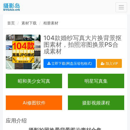
Togg
navi
首页
素材下载
相册素材
104款婚纱写真大片换背景抠
图素材，拍照溶图换景PS合
成素材
立即下载(网盘压缩包格式)
加入VIP
昭和美少女写真
明星写真集
Ai修图软件
摄影视频课程
应用介绍