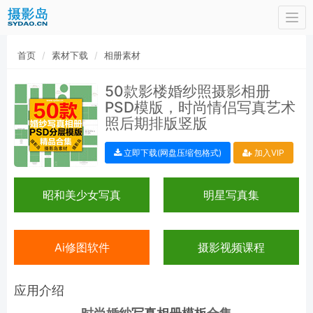
Togg
navi
首页
素材下载
相册素材
50款影楼婚纱照摄影相册
PSD模版，时尚情侣写真艺术
照后期排版竖版
立即下载(网盘压缩包格式)
加入VIP
昭和美少女写真
明星写真集
Ai修图软件
摄影视频课程
应用介绍