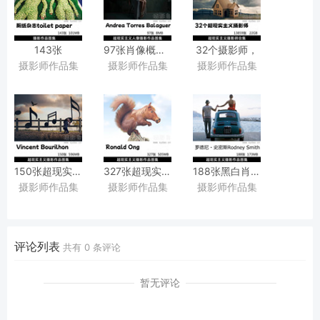
143张
97张肖像概念摄影作品欣赏，
32个摄影师，
摄影师作品集
摄影师作品集
摄影师作品集
《Toiletpaper》
ins西班牙摄影师Andrea
13800张超现实主义摄影作品图集图库合集
（常被称为
Torres
“厕纸杂志”）
Balaguer
荒诞超现实创意广告摄影作品图片欣赏
作品集图片素材
150张超现实主义梦幻风格摄影作品图片欣赏，
327张超现实主义ps创意合成摄影作品图片欣赏
188张黑白肖像、
摄影师作品集
摄影师作品集
摄影师作品集
法国摄影师Vincent
摄影师Ronald
超现实主义摄影作品图片欣
Bourilhon摄影审美提升素材
Ong摄影审美提升素材
罗德尼・
史密斯摄影师Rodney
Smith摄影审美提升素材
评论列表
共有
0
条评论
暂无评论