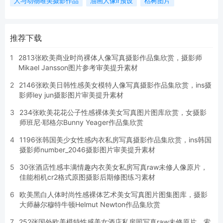
人与动物唯美摄影作品
油画人像lr预设
枯树图片
推荐下载
1
2813张欧美商业时尚裸体人像写真摄影作品集欣赏，摄影师
Mikael Jansson图片参考审美提升素材
2
2146张欧美日韩性感美女模特人像写真摄影作品集欣赏，ins摄
影师ley jun摄影图片审美提升素材
3
234张欧美花花公子性感裸体美女写真图片图库欣赏，女摄影
师班尼·耶格尔Bunny Yeager作品集欣赏
4
1196张韩国美少女性感内衣私房写真摄影作品集欣赏，ins韩国
摄影师number_2046摄影图片审美提升素材
5
30张酒店性感丰满情趣内衣美女私房写真raw未修人像原片，
佳能相机cr2格式原图摄影后期修图练习素材
6
欧美黑白人体时尚性感裸体艺术美女写真图片图集图库，摄影
大师赫尔穆特牛顿Helmut Newton作品集欣赏
7
252张国外欧美模特性感美女酒店私房照写真raw未修原片，索