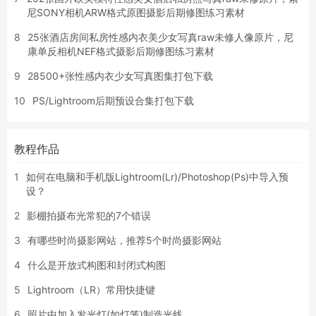
尼SONY相机ARW格式原图摄影后期修图练习素材
8
25张酒店房间私房性感内衣美少女写真raw未修人像原片，尼
康单反相机NEF格式摄影后期修图练习素材
9
28500+张性感内衣少女写真图集打包下载
10
PS/Lightroom后期预设合集打包下载
教程作品
1
如何在电脑和手机版Lightroom(Lr)/Photoshop(Ps)中导入预
设？
2
影棚拍摄布光常犯的7个错误
3
有哪些时尚摄影网站，推荐5个时尚摄影网站
4
什么是开放式构图和封闭式构图
5
Lightroom（LR）常用快捷键
6
照片中加入发光灯(如灯笼)制造光线