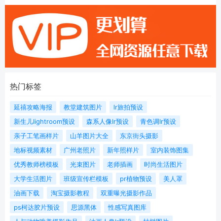
热门标签
延禧攻略海报
教堂建筑图片
lr旅拍预设
新生儿lightroom预设
森系人像lr预设
青色调lr预设
亲子工笔画样片
山羊图片大全
东京街头摄影
地标视频素材
广州老照片
新年照样片
室内装饰图集
优秀教师榜模板
光束图片
老师插画
时尚生活图片
大学生活图片
班级宣传栏模板
pr植物预设
美人罩
油画下载
淘宝摄影教程
双重曝光摄影作品
ps柯达胶片预设
思源黑体
性感写真图库