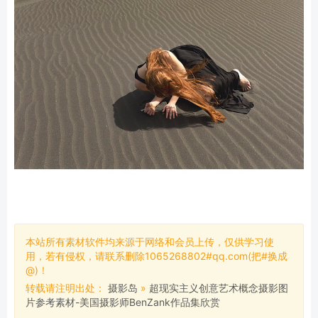
本站所有素材软件均来源于网络和会员上传，仅供学习使
用，若有侵权，请联系删除1065268802#qq.com(把#换成
@)！
转载请注明出处：
摄影岛
»
超现实主义创意艺术概念摄影图
片参考素材-美国摄影师BenZank作品集欣赏