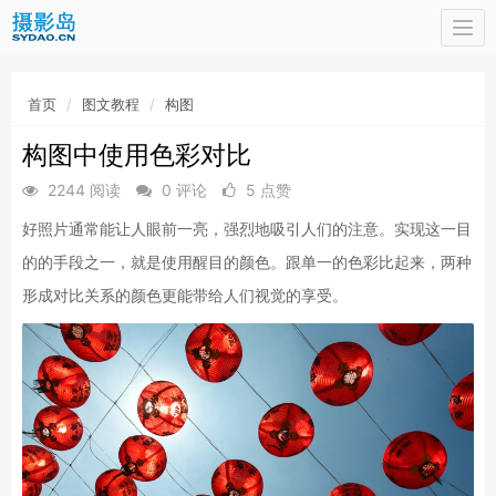
Togg
navi
首页
图文教程
构图
构图中使用色彩对比
2244 阅读
0 评论
5 点赞
好照片通常能让人眼前一亮，强烈地吸引人们的注意。实现这一目
的的手段之一，就是使用醒目的颜色。跟单一的色彩比起来，两种
形成对比关系的颜色更能带给人们视觉的享受。