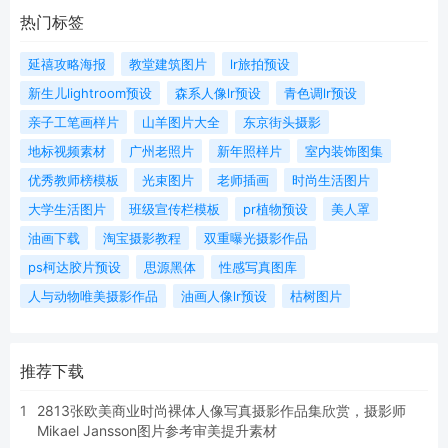
热门标签
延禧攻略海报
教堂建筑图片
lr旅拍预设
新生儿lightroom预设
森系人像lr预设
青色调lr预设
亲子工笔画样片
山羊图片大全
东京街头摄影
地标视频素材
广州老照片
新年照样片
室内装饰图集
优秀教师榜模板
光束图片
老师插画
时尚生活图片
大学生活图片
班级宣传栏模板
pr植物预设
美人罩
油画下载
淘宝摄影教程
双重曝光摄影作品
ps柯达胶片预设
思源黑体
性感写真图库
人与动物唯美摄影作品
油画人像lr预设
枯树图片
推荐下载
1
2813张欧美商业时尚裸体人像写真摄影作品集欣赏，摄影师
Mikael Jansson图片参考审美提升素材