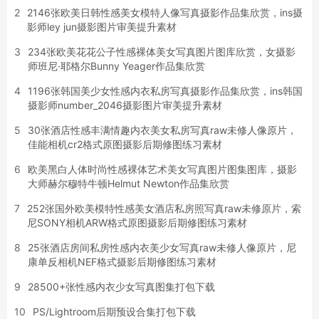
2
2146张欧美日韩性感美女模特人像写真摄影作品集欣赏，ins摄
影师ley jun摄影图片审美提升素材
3
234张欧美花花公子性感裸体美女写真图片图库欣赏，女摄影
师班尼·耶格尔Bunny Yeager作品集欣赏
4
1196张韩国美少女性感内衣私房写真摄影作品集欣赏，ins韩国
摄影师number_2046摄影图片审美提升素材
5
30张酒店性感丰满情趣内衣美女私房写真raw未修人像原片，
佳能相机cr2格式原图摄影后期修图练习素材
6
欧美黑白人体时尚性感裸体艺术美女写真图片图集图库，摄影
大师赫尔穆特牛顿Helmut Newton作品集欣赏
7
252张国外欧美模特性感美女酒店私房照写真raw未修原片，索
尼SONY相机ARW格式原图摄影后期修图练习素材
8
25张酒店房间私房性感内衣美少女写真raw未修人像原片，尼
康单反相机NEF格式摄影后期修图练习素材
9
28500+张性感内衣少女写真图集打包下载
10
PS/Lightroom后期预设合集打包下载