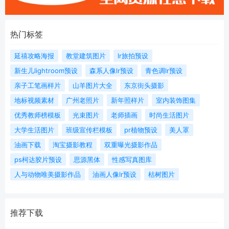
热门标签
延禧攻略海报
教堂建筑图片
lr旅拍预设
新生儿lightroom预设
森系人像lr预设
青色调lr预设
亲子工笔画样片
山羊图片大全
东京街头摄影
地标视频素材
广州老照片
新年照样片
室内装饰图集
优秀教师榜模板
光束图片
老师插画
时尚生活图片
大学生活图片
班级宣传栏模板
pr植物预设
美人罩
油画下载
淘宝摄影教程
双重曝光摄影作品
ps柯达胶片预设
思源黑体
性感写真图库
人与动物唯美摄影作品
油画人像lr预设
枯树图片
推荐下载