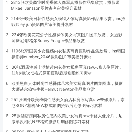
1
2813张欧美商业时尚裸体人像写真摄影作品集欣赏，摄影师
Mikael Jansson图片参考审美提升素材
2
2146张欧美日韩性感美女模特人像写真摄影作品集欣赏，ins摄
影师ley jun摄影图片审美提升素材
3
234张欧美花花公子性感裸体美女写真图片图库欣赏，女摄影
师班尼·耶格尔Bunny Yeager作品集欣赏
4
1196张韩国美少女性感内衣私房写真摄影作品集欣赏，ins韩国
摄影师number_2046摄影图片审美提升素材
5
30张酒店性感丰满情趣内衣美女私房写真raw未修人像原片，
佳能相机cr2格式原图摄影后期修图练习素材
6
欧美黑白人体时尚性感裸体艺术美女写真图片图集图库，摄影
大师赫尔穆特牛顿Helmut Newton作品集欣赏
7
252张国外欧美模特性感美女酒店私房照写真raw未修原片，索
尼SONY相机ARW格式原图摄影后期修图练习素材
8
25张酒店房间私房性感内衣美少女写真raw未修人像原片，尼
康单反相机NEF格式摄影后期修图练习素材
9
28500+张性感内衣少女写真图集打包下载