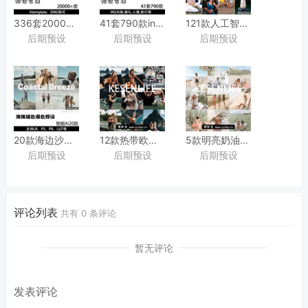
336套20000+款时尚人像、
41套790款ins博主旅行风光人像摄影预设合集，
121款人工智能AI快速修图
后期预设
后期预设
后期预设
儿童、
适用于Lightroom/PS/
TheLuxeLens
美食等摄影预设，
手机版LR等调色滤镜
Toolkit
适用于Lightroom/PS/
Presets
手机版LR等调色滤镜
20款海边沙滩褪色低饱和度褪色胶片人像摄影LR调色预设，
12款热带欧洲旅行ins人像风景海岛Lightroom预
5款明亮奶油绿色调褪色低
后期预设
后期预设
后期预设
AI人工智能Lightroom、
适用于LR/PS/
适用于Lightroom/PS/
PS、
手机版LR摄影后期照片调色滤镜
手机版LR摄影后期照片调色滤镜
LUTs等图片电影预设
评论列表
共有
0
条评论
暂无评论
发表评论