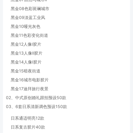
黑金08色彩斑斓城市
黑金09淡蓝工业风
黑金10哑光灰色
黑金11色彩变化街道
黑金12人像I胶片
黑金13人像Ⅱ胶片
黑金14人像I胶片
黑金15暗夜街道
黑金16城市电影胶片
黑金17迪拜旅行夜景
02、中式原创婚礼跟拍预设50款
03、6套日系清新调色预设150款
日系通适明亮12款
日系复古胶片40款