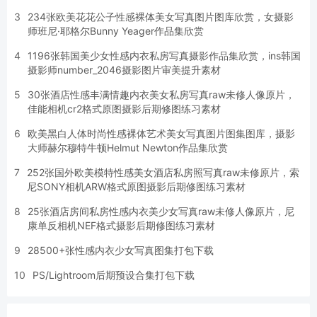
3
234张欧美花花公子性感裸体美女写真图片图库欣赏，女摄影
师班尼·耶格尔Bunny Yeager作品集欣赏
4
1196张韩国美少女性感内衣私房写真摄影作品集欣赏，ins韩国
摄影师number_2046摄影图片审美提升素材
5
30张酒店性感丰满情趣内衣美女私房写真raw未修人像原片，
佳能相机cr2格式原图摄影后期修图练习素材
6
欧美黑白人体时尚性感裸体艺术美女写真图片图集图库，摄影
大师赫尔穆特牛顿Helmut Newton作品集欣赏
7
252张国外欧美模特性感美女酒店私房照写真raw未修原片，索
尼SONY相机ARW格式原图摄影后期修图练习素材
8
25张酒店房间私房性感内衣美少女写真raw未修人像原片，尼
康单反相机NEF格式摄影后期修图练习素材
9
28500+张性感内衣少女写真图集打包下载
10
PS/Lightroom后期预设合集打包下载