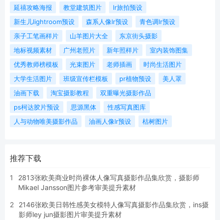
延禧攻略海报
教堂建筑图片
lr旅拍预设
新生儿lightroom预设
森系人像lr预设
青色调lr预设
亲子工笔画样片
山羊图片大全
东京街头摄影
地标视频素材
广州老照片
新年照样片
室内装饰图集
优秀教师榜模板
光束图片
老师插画
时尚生活图片
大学生活图片
班级宣传栏模板
pr植物预设
美人罩
油画下载
淘宝摄影教程
双重曝光摄影作品
ps柯达胶片预设
思源黑体
性感写真图库
人与动物唯美摄影作品
油画人像lr预设
枯树图片
推荐下载
1
2813张欧美商业时尚裸体人像写真摄影作品集欣赏，摄影师
Mikael Jansson图片参考审美提升素材
2
2146张欧美日韩性感美女模特人像写真摄影作品集欣赏，ins摄
影师ley jun摄影图片审美提升素材