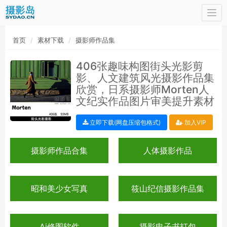
Togg
navi
首页
素材下载
摄影师作品集
406张趣味构图街头光影剪
影、人文建筑风光摄影作品集
欣赏，日系摄影师Morten人
文纪实作品图片审美提升素材
立即下载(网盘压缩包格式)
加入VIP
摄影师作品合集
人体摄影作品
昭和美少女写真
筱山纪信摄影作品集
Ai修图软件
摄影电子书打包