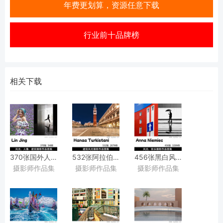
年费更划算，资源任意下载
行业前十品牌榜
相关下载
370张国外人像肖像、
532张阿拉伯国家城市建筑风光摄影作品图集欣
456张黑白风光、
摄影师作品集
摄影师作品集
摄影师作品集
建筑、风光、
沙特阿拉伯摄影师Hanaa
城市光影街景街头摄影作品
野生动物摄影作品图集欣赏，
Turkistani作品集图片素材
波兰摄影师Anna
摄影师Lin
Niemiec作品集图片素材
Jing作品集图片素材