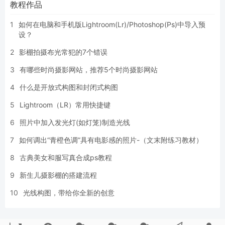
教程作品
1
如何在电脑和手机版Lightroom(Lr)/Photoshop(Ps)中导入预
设？
2
影棚拍摄布光常犯的7个错误
3
有哪些时尚摄影网站，推荐5个时尚摄影网站
4
什么是开放式构图和封闭式构图
5
Lightroom（LR）常用快捷键
6
照片中加入发光灯(如灯笼)制造光线
7
如何调出“青橙色调”具有电影感的照片-（文末附练习教材）
8
古典美女和服写真合成ps教程
9
新生儿摄影棚的搭建流程
10
光线构图，带给你全新的创意