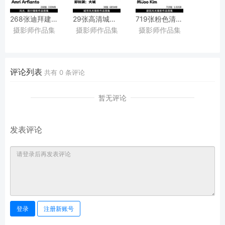
268张迪拜建筑风光旅行摄影作品图集欣赏，
29张高清城市建筑风光
719张粉色清新彩色建筑风
摄影师作品集
摄影师作品集
摄影师作品集
印度尼西亚摄影师Amri
《大城》
韩国摄影师Mijoo
Arfianto作品集图片素材
摄影作品图片欣赏，
Kim审美提升素材
摄影师郑知渊摄影审美提升素材
评论列表
共有
0
条评论
暂无评论
发表评论
登录
注册新账号