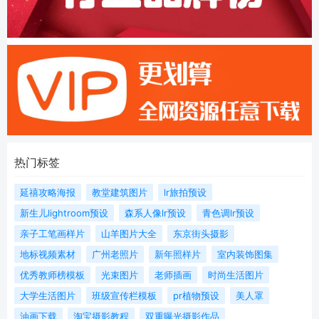
热门标签
延禧攻略海报
教堂建筑图片
lr旅拍预设
新生儿lightroom预设
森系人像lr预设
青色调lr预设
亲子工笔画样片
山羊图片大全
东京街头摄影
地标视频素材
广州老照片
新年照样片
室内装饰图集
优秀教师榜模板
光束图片
老师插画
时尚生活图片
大学生活图片
班级宣传栏模板
pr植物预设
美人罩
油画下载
淘宝摄影教程
双重曝光摄影作品