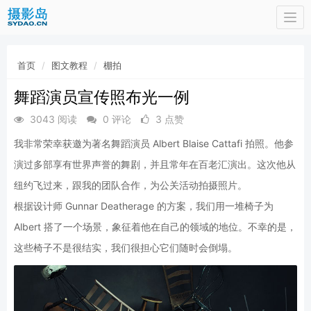
Togg
navi
首页
图文教程
棚拍
舞蹈演员宣传照布光一例
3043 阅读
0 评论
3 点赞
我非常荣幸获邀为著名舞蹈演员 Albert Blaise Cattafi 拍照。他参
演过多部享有世界声誉的舞剧，并且常年在百老汇演出。这次他从
纽约飞过来，跟我的团队合作，为公关活动拍摄照片。
根据设计师 Gunnar Deatherage 的方案，我们用一堆椅子为
Albert 搭了一个场景，象征着他在自己的领域的地位。不幸的是，
这些椅子不是很结实，我们很担心它们随时会倒塌。