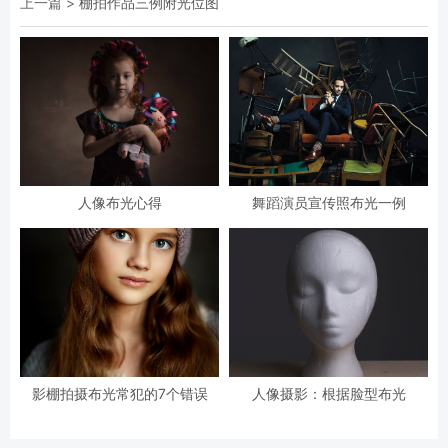
上一篇 >
棚拍作品三例附光位图
人像布光心得
舞蹈演员宣传照布光一例
影棚拍摄布光常犯的7个错误
人像摄影：根据脸型布光