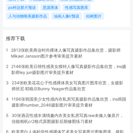
ps柯达胶片预设
思源黑体
性感写真图库
人与动物唯美摄影作品
油画人像lr预设
枯树图片
推荐下载
1
2813张欧美商业时尚裸体人像写真摄影作品集欣赏，摄影师
Mikael Jansson图片参考审美提升素材
2
2146张欧美日韩性感美女模特人像写真摄影作品集欣赏，ins摄
影师ley jun摄影图片审美提升素材
3
234张欧美花花公子性感裸体美女写真图片图库欣赏，女摄影
师班尼·耶格尔Bunny Yeager作品集欣赏
4
1196张韩国美少女性感内衣私房写真摄影作品集欣赏，ins韩国
摄影师number_2046摄影图片审美提升素材
5
30张酒店性感丰满情趣内衣美女私房写真raw未修人像原片，
佳能相机cr2格式原图摄影后期修图练习素材
6
欧美黑白人体时尚性感裸体艺术美女写真图片图集图库，摄影