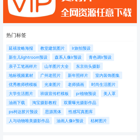
热门标签
延禧攻略海报
教堂建筑图片
lr旅拍预设
新生儿lightroom预设
森系人像lr预设
青色调lr预设
亲子工笔画样片
山羊图片大全
东京街头摄影
地标视频素材
广州老照片
新年照样片
室内装饰图集
优秀教师榜模板
光束图片
老师插画
时尚生活图片
大学生活图片
班级宣传栏模板
pr植物预设
美人罩
油画下载
淘宝摄影教程
双重曝光摄影作品
ps柯达胶片预设
思源黑体
性感写真图库
人与动物唯美摄影作品
油画人像lr预设
枯树图片