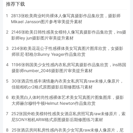
推荐下载
1
2813张欧美商业时尚裸体人像写真摄影作品集欣赏，摄影师
Mikael Jansson图片参考审美提升素材
2
2146张欧美日韩性感美女模特人像写真摄影作品集欣赏，ins摄
影师ley jun摄影图片审美提升素材
3
234张欧美花花公子性感裸体美女写真图片图库欣赏，女摄影
师班尼·耶格尔Bunny Yeager作品集欣赏
4
1196张韩国美少女性感内衣私房写真摄影作品集欣赏，ins韩国
摄影师number_2046摄影图片审美提升素材
5
30张酒店性感丰满情趣内衣美女私房写真raw未修人像原片，
佳能相机cr2格式原图摄影后期修图练习素材
6
欧美黑白人体时尚性感裸体艺术美女写真图片图集图库，摄影
大师赫尔穆特牛顿Helmut Newton作品集欣赏
7
252张国外欧美模特性感美女酒店私房照写真raw未修原片，索
尼SONY相机ARW格式原图摄影后期修图练习素材
8
25张酒店房间私房性感内衣美少女写真raw未修人像原片，尼