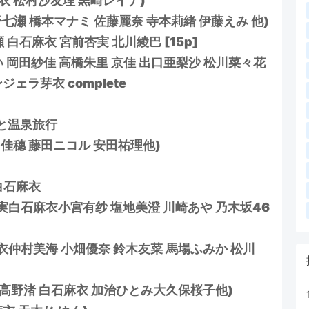
白石麻衣 松村沙友理 黒崎レイナ)
衣 西野七瀬 橋本マナミ 佐藤麗奈 寺本莉緒 伊藤えみ 他)
 白石麻衣 宮前杏実 北川綾巴 [15p]
あわつまい 岡田紗佳 高橋朱里 京佳 出口亜梨沙 松川菜々花
ェラ芽衣 complete
麻衣と温泉旅行
衣 坂口佳穗 藤田ニコル 安田祐理他)
05白石麻衣
08(久松郁実白石麻衣小宮有纱 塩地美澄 川崎あや 乃木坂46
3(白石麻衣仲村美海 小畑優奈 鈴木友菜 馬場ふみか 松川
3(高田秋 高野渚 白石麻衣 加治ひとみ大久保桜子他)