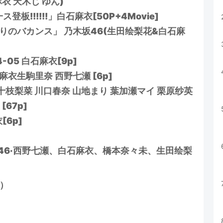
白石麻衣 天木じ ゆん)
一ス登板!!!!!!」白石麻衣[50P+4Movie]
1「ふたりのバカンス」 乃木坂46(生田绘梨花&白石麻
-05 白石麻衣[9p]
麻衣生駒里奈 西野七瀬 [6p]
衣 十枝梨菜 川口春奈 山地まり 葉加瀬マイ 栗原纱英
67p]
[6p]
乃木坂46·西野七瀬、白石麻衣、橋本奈々未、生田绘梨
i）