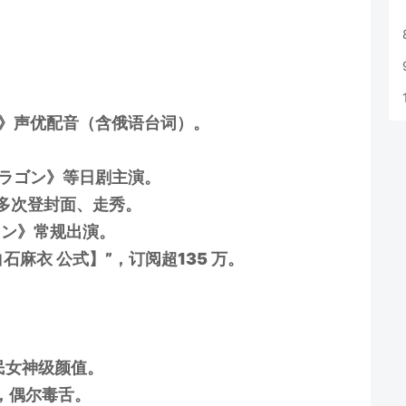
》声优配音（含俄语台词）。
ラゴン》等日剧主演。
，多次登封面、走秀。
イン》常规出演。
【白石麻衣 公式】”，订阅超135 万。
民女神级颜值。
，偶尔毒舌。