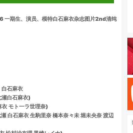
46 一期生、演员、模特白石麻衣杂志图片2nd清纯
」
51 白石麻衣
(西野七瀬白石麻衣)
0(白石麻衣 モト一ラ世理奈)
 西野七瀬 白石麻衣 生駒里奈 橋本奈々未 堀未央奈 渡辺