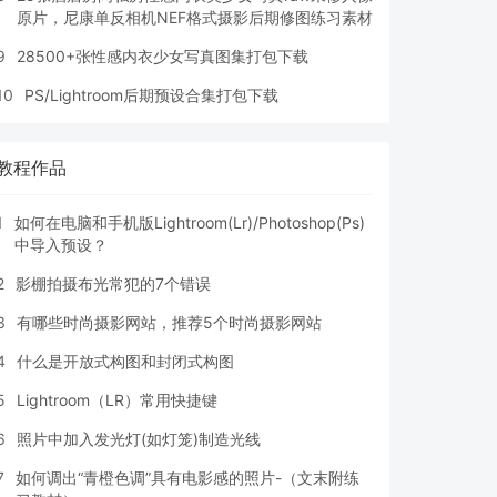
原片，尼康单反相机NEF格式摄影后期修图练习素材
9
28500+张性感内衣少女写真图集打包下载
10
PS/Lightroom后期预设合集打包下载
教程作品
1
如何在电脑和手机版Lightroom(Lr)/Photoshop(Ps)
中导入预设？
2
影棚拍摄布光常犯的7个错误
3
有哪些时尚摄影网站，推荐5个时尚摄影网站
4
什么是开放式构图和封闭式构图
5
Lightroom（LR）常用快捷键
6
照片中加入发光灯(如灯笼)制造光线
7
如何调出“青橙色调”具有电影感的照片-（文末附练