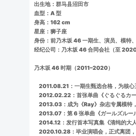
出生地：群马县沼田市
血型：A 型
身高：162 cm
星座：狮子座
身份：前乃木坂 46 一期生、演员、模特、Y
经纪公司：乃木坂 46 合同会社（至 202
乃木坂 46 时期（2011–2020）
2011.08.21：一期生甄选合格，为核心
2012.02.22：首张单曲《ぐるぐる
2013.03：成为《Ray》杂志专属模
2013.07：第 6 张单曲《ガールズルー
2014.12：发行首本写真集《清纯的
2020.10.28：毕业演唱会，正式离团