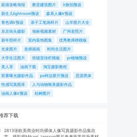
延禧攻略海报
教堂建筑图片
lr旅拍预设
新生儿lightroom预设
森系人像lr预设
青色调lr预设
亲子工笔画样片
山羊图片大全
东京街头摄影
地标视频素材
广州老照片
新年照样片
室内装饰图集
优秀教师榜模板
光束图片
老师插画
时尚生活图片
大学生活图片
班级宣传栏模板
pr植物预设
美人罩
油画下载
淘宝摄影教程
双重曝光摄影作品
ps柯达胶片预设
思源黑体
性感写真图库
人与动物唯美摄影作品
油画人像lr预设
枯树图片
推荐下载
1
2813张欧美商业时尚裸体人像写真摄影作品集欣
赏，摄影师Mikael Jansson图片参考审美提升素材