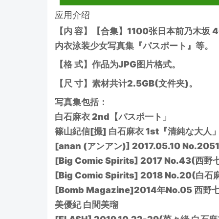
应用介绍
【内 容】【合集】1100张日本前乃木坂 
内衣泳装少女写真集『パスポート』等。
【格 式】作品为JPG图片格式。
【尺 寸】素材共计2.5GB(文件夹)。
写真集包括：
白石麻衣 2nd【パスポ一ト」
篠山紀信[撮] 白石麻衣 1st『清純な大人
[anan (アンアン)] 2017.05.10 No.20
[Big Comic Spirits] 2017 No.43
[Big Comic Spirits] 2018 No.2
[Bomb Magazine]2014年No.05
美優紀 白間美瑠