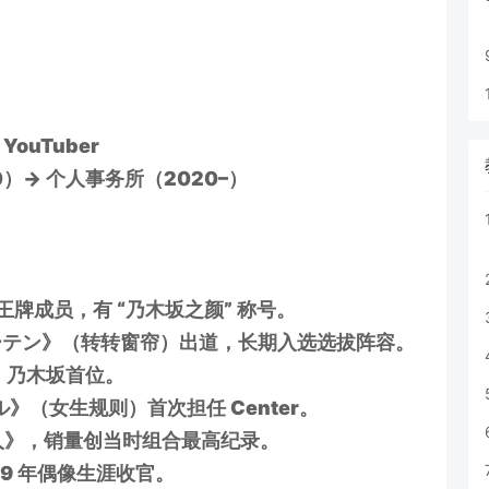
ouTuber
0）→ 个人事务所（2020–）
王牌成员，有 “乃木坂之颜” 称号。
カーテン》（转转窗帘）出道，长期入选选拔阵容。
特，乃木坂首位。
ル》（女生规则）首次担任 Center。
大人》，销量创当时组合最高纪录。
，9 年偶像生涯收官。