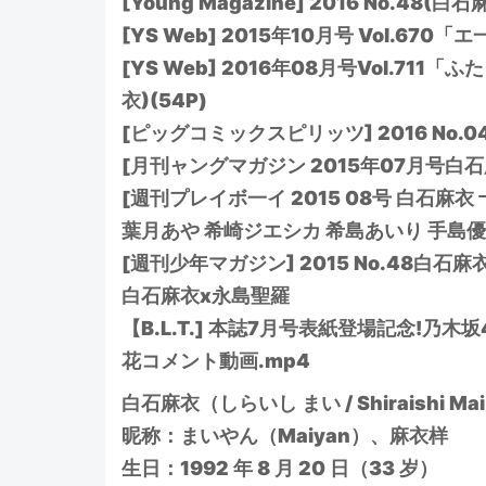
[Young Magazine] 2016 No.48(
[YS Web] 2015年10月号 Vol.670「エ
[YS Web] 2016年08月号Vol.71
衣)(54P)
[ピッグコミックスピリッツ] 2016 No.04
[月刊ャングマガジン 2015年07月号白石
[週刊プレイボ一イ 2015 08号 白石麻
葉月あや 希崎ジエシカ 希島あいり 手島優 [
[週刊少年マガジン] 2015 No.48白石麻衣
白石麻衣x永島聖羅
【B.L.T.] 本誌7月号表紙登場記念!
花コメント動画.mp4
白石麻衣（しらいし まい / Shiraishi Ma
昵称：まいやん（Maiyan）、麻衣样
生日：1992 年 8 月 20 日（33 岁）