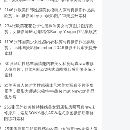
2
2146张欧美日韩性感美女模特人像写真摄影作品集
欣赏，ins摄影师ley jun摄影图片审美提升素材
3
234张欧美花花公子性感裸体美女写真图片图库欣
赏，女摄影师班尼·耶格尔Bunny Yeager作品集欣赏
4
1196张韩国美少女性感内衣私房写真摄影作品集欣
赏，ins韩国摄影师number_2046摄影图片审美提升
素材
5
30张酒店性感丰满情趣内衣美女私房写真raw未修
人像原片，佳能相机cr2格式原图摄影后期修图练习
素材
6
欧美黑白人体时尚性感裸体艺术美女写真图片图集
图库，摄影大师赫尔穆特牛顿Helmut Newton作品
集欣赏
7
252张国外欧美模特性感美女酒店私房照写真raw未
修原片，索尼SONY相机ARW格式原图摄影后期修
图练习素材
8
25张酒店房间私房性感内衣美少女写真raw未修人像