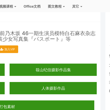
视频课程
Office文档
图文教程
其它
本前乃木坂 46一期生演员模特白石麻衣杂志
泳装少女写真集『パスポート』等
加入VIP
筱山纪信摄影作品集
人体摄影作品
打包素材