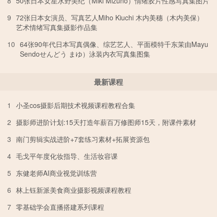
8
50张日本女星水野美纪（Miki Mizuno）情绪胶片性感写真集图片
9
72张日本女演员、写真艺人Miho Kiuchi 木内美穗（木内美保）
艺术情绪写真集摄影作品集
10
64张90年代日本写真偶像、综艺艺人、平面模特千东茉由Mayu
Sendoせんどう まゆ）泳装内衣写真集图集
最新课程
1
小圣cos摄影后期技术视频课程教程合集
2
摄影师进阶计划:15天打造年薪百万修图师15天，附课件素材
3
南门剪辑实战进阶+7套练习素材+拓展资源包
4
毛戈平年度化妆指导、生活妆容课
5
东健老师AI商业视觉训练营
6
林上钰新派美食商业摄影视频课程教程
7
零基础学会直播搭建系列课程