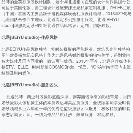
品牌的全英标服装设计团队，这个与北遇相同血统的设计制作集团母公
司位于英国伦敦，曾主理设计过黛安娜王妃私家定制礼服，ZELEB兰质
（中国）在国内主要活跃于电视媒体晚会礼服设计领域，2013年中旬与
北遇团队合作并主理设计北遇高定系列拍摄用服装。北遇[BEIYU
studio]华服高定系列针对北遇作品风格设计定制，独版独款。
北遇[BEIYU studio]-作品风格
北遇BEIYU作品风格独特：将时装摄影的严苛标准、建筑风光的独特构
图与欧美极简纪实风格升华为北遇风格婚纱摄影的独特美学，得到业内
各大媒体及国内同业的一致认可与效仿。2013年至今，北遇合作媒体包
括BTV、ELLE、时尚新娘COSMOBride、悦己、YOKA时尚等国内主流
结婚及时尚媒体。
北遇[BEIYU studio]-服务团队
北遇品牌，商业时装摄影底蕴深厚，摒弃庸俗浮夸的影楼背景，回归
婚纱摄影人像拍摄主体的本质表达与高品质服务。全线顾客均享受时装
婚纱领域从业六年至十年的优秀总监级摄影团队服务，极致精致的时装
杂志后期设计师。一切为作品品质让步，限量服务，档期稀缺。