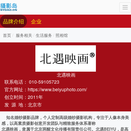
To
nav
品牌介绍
企业
首页
服务相关
生活服务
照相馆
北遇映画
联系电话：
010-59105723
官方网址：
https://www.beiyuphoto.com/
创立时间：2011年
发 源 地：北京市
知名婚纱摄影品牌，个人定制高级婚纱摄影机构，专注于人像本身美
感，以高素质摄影创意开发团队与精致服务体系著称
北遇映画，隶属于北京两醒文化传播有限责任公司。北遇BEIYU，是高