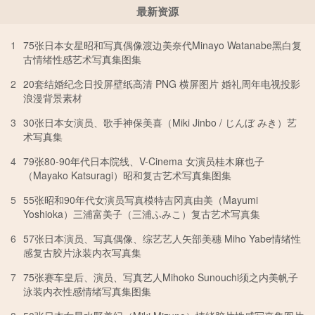
最新资源
1
75张日本女星昭和写真偶像渡边美奈代Minayo Watanabe黑白复
古情绪性感艺术写真集图集
2
20套结婚纪念日投屏壁纸高清 PNG 横屏图片 婚礼周年电视投影
浪漫背景素材
3
30张日本女演员、歌手神保美喜（Miki Jinbo / じんぼ みき）艺
术写真集
4
79张80-90年代日本院线、V-Cinema 女演员桂木麻也子
（Mayako Katsuragi）昭和复古艺术写真集图集
5
55张昭和90年代女演员写真模特吉冈真由美（Mayumi
Yoshioka）三浦富美子（三浦ふみこ）复古艺术写真集
6
57张日本演员、写真偶像、综艺艺人矢部美穗 Miho Yabe情绪性
感复古胶片泳装内衣写真集
7
75张赛车皇后、演员、写真艺人Mihoko Sunouchi须之内美帆子
泳装内衣性感情绪写真集图集