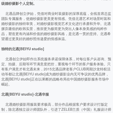
级婚纱摄影个人定制。
北遇品牌创立伊始，凭借对商业时装摄影的深厚底蕴，全线首席总监
团队专属服务，使婚纱摄影更美更有情感。凭借北遇艺术对场景时装和
婚纱摄影的独特审美，对婚纱摄影视觉艺术文化进行承袭和升华。北遇
摒弃庸俗的欧韩实景，推崇更为极简更为突出人像本身美感的纯粹作
品，塑造更有内涵和价值的婚纱摄影风格，是北遇一贯的坚持。北遇希
望通过更美好的婚纱照传递爱的情感体温。
独特的北遇[BEIYU studio]
北遇创立伊始即作出系统服务承诺保障体系，对每位客户从咨询、预
定、拍摄、后期等环节满意度把控，重视每个环节的客户服务体验。只
有客户满意才有北遇未来，2015北遇品牌老客户CLUB周期沙龙特权活
动等都让北遇[BEIYU studio]成为婚纱摄影业内无可争议的优秀品牌，
北遇[BEIYU studio]正在以果断的战略布局在中国婚纱摄影服务市场中
崛起。
北遇[BEIYU studio]-北遇华服
北遇婚纱摄影用服装要求极高，部分作品根据客户要求设计打版定
制，除北遇独立设计师团队外，引进了ZELEB兰质（中国）礼服设计师